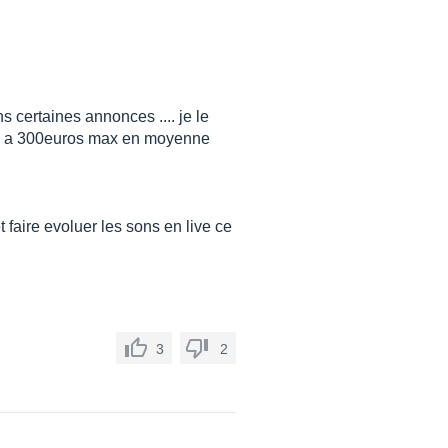
s certaines annonces .... je le
os a 300euros max en moyenne
 faire evoluer les sons en live ce
3
2