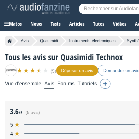
Matos
News
Tests
Articles
Tutos
Vidéos
A
Avis
Quasimidi
Instruments électroniques
Synthé
Tous les avis sur Quasimidi Technox
Déposer un avis
Demander un avi
(5)
Vue d’ensemble
Avis
Forums
Tutoriels
3.6
/5
(5 avis)
5
4