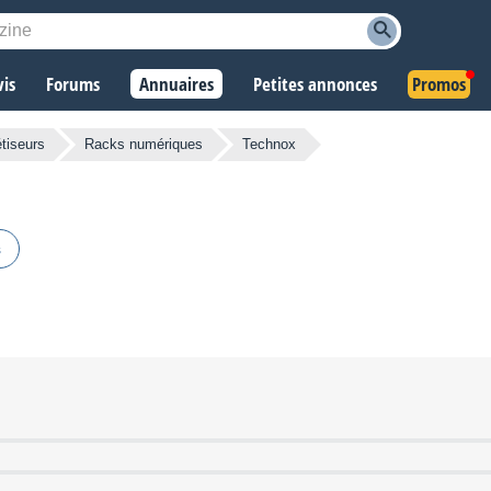
vis
Forums
Annuaires
Petites annonces
Promos
tiseurs
Racks numériques
Technox
s