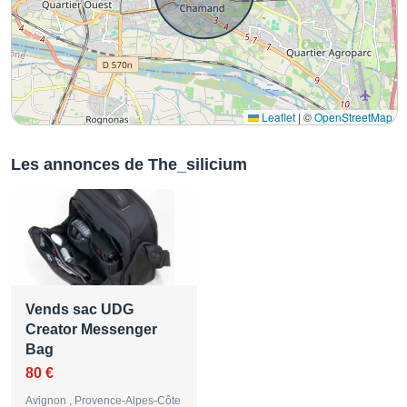
Leaflet
|
©
OpenStreetMap
Les annonces de The_silicium
Vends sac UDG
Creator Messenger
Bag
80 €
Avignon , Provence-Alpes-Côte