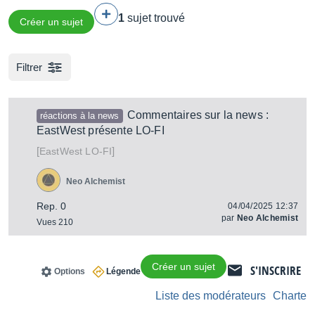
1
sujet trouvé
Créer un sujet
Filtrer
Commentaires sur la news :
réactions à la news
EastWest présente LO-FI
[
]
LO-FI
EastWest
Neo Alchemist
Rep. 0
04/04/2025 12:37
par
Neo Alchemist
Vues 210
Créer un sujet
S'INSCRIRE
Options
Légende
Liste des modérateurs
Charte