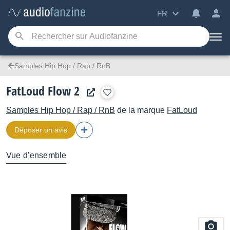
FR
Samples Hip Hop / Rap / RnB
FatLoud Flow 2
Samples Hip Hop / Rap / RnB
de la marque
FatLoud
Déposer un avis
Vue d’ensemble