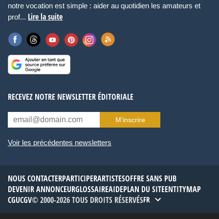
notre vocation est simple : aider au quotidien les amateurs et
Lire la suite
prof...
RECEVEZ NOTRE NEWSLETTER ÉDITORIALE
M’inscrire
Voir les précédentes newsletters
NOUS CONTACTER
PARTICIPER
ARTISTES
OFFRE SANS PUB
DEVENIR ANNONCEUR
GLOSSAIRE
AIDE
PLAN DU SITE
ENTITYMAP
CGU
CGV
© 2000-2026 TOUS DROITS RÉSERVÉS
FR