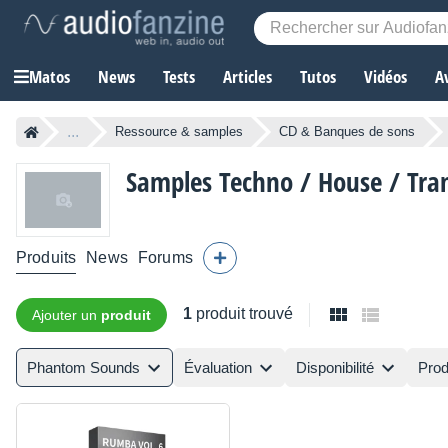
Matos
News
Tests
Articles
Tutos
Vidéos
A
...
Ressource & samples
CD & Banques de sons
Samples Techno / House / Tr
Produits
News
Forums
1
produit trouvé
Ajouter un
produit
Phantom Sounds
Évaluation
Disponibilité
Prod