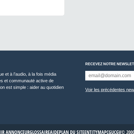
RECEVEZ NOTRE NEWSLET
 et à l’audio, à la fois média
ces et communauté active de
n est simple : aider au quotidien
Voir les précédentes new
NIR ANNONCEUR
GLOSSAIRE
AIDE
PLAN DU SITE
ENTITYMAP
CGU
CGV
© 2000