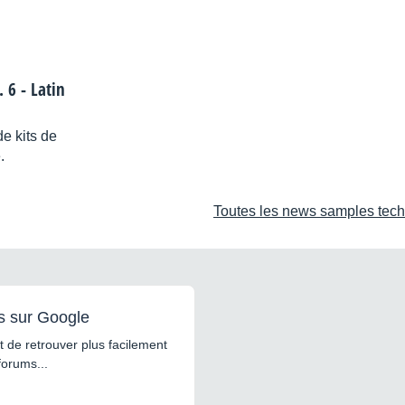
6 - Latin
e kits de
.
Toutes les news samples tech
s sur Google
 de retrouver plus facilement
forums...