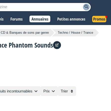
vis
Forums
Annuaires
Petites annonces
Promos
CD & Banques de sons par genre
Techno / House / Trance
ance
Phantom Sounds
uits incontournables
Prix
Trier