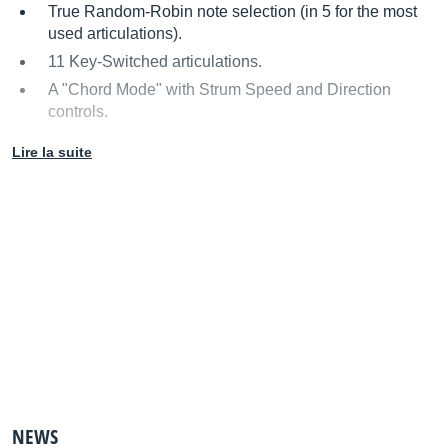
True Random-Robin note selection (in 5 for the most
used articulations).
11 Key-Switched articulations.
A "Chord Mode" with Strum Speed and Direction
controls.
One-Key triggered chords.
Lire la suite
Stereo Width Control.
A "Tremelo Picking Mode" with Speed control.
A Vibrato Key to provide a quick way of playing in
vibrato on any articulation.
Two Display Windows on the GUI - giving the name
and constituent notes of each chord selected.
Dynamic Attack Envelope and Brightness Filter for
more depth and realism.
A Page of Effects Units (EQ, Compression, Delay,
Convolution Reverb).
NEWS