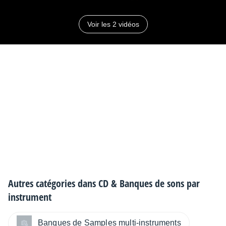
Sul Ponticello (Plucked near the bridge).
SFX/ Percussive Hits.
Voir les 2 vidéos
Full MIDI Automation
Autres catégories dans
CD & Banques de sons par
instrument
Banques de Samples multi-instruments