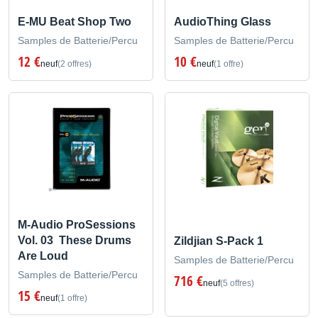
E-MU Beat Shop Two
AudioThing Glass
Samples de Batterie/Percu
Samples de Batterie/Percu
12 €
10 €
neuf
(2 offres)
neuf
(1 offre)
M-Audio ProSessions
Vol. 03  These Drums
Zildjian S-Pack 1
Are Loud
Samples de Batterie/Percu
Samples de Batterie/Percu
716 €
neuf
(5 offres)
15 €
neuf
(1 offre)