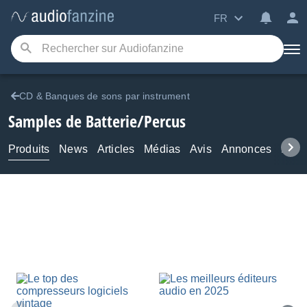
FR
CD & Banques de sons par instrument
Samples de Batterie/Percus
Produits
News
Articles
Médias
Avis
Annonces
Foru