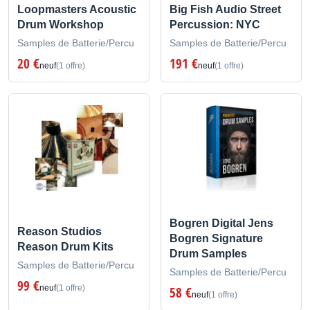
Loopmasters Acoustic
Big Fish Audio Street
Drum Workshop
Percussion: NYC
Samples de Batterie/Percu
Samples de Batterie/Percu
20 €
191 €
neuf
(1 offre)
neuf
(1 offre)
Bogren Digital Jens
Reason Studios
Bogren Signature
Reason Drum Kits
Drum Samples
Samples de Batterie/Percu
Samples de Batterie/Percu
99 €
neuf
(1 offre)
58 €
neuf
(1 offre)