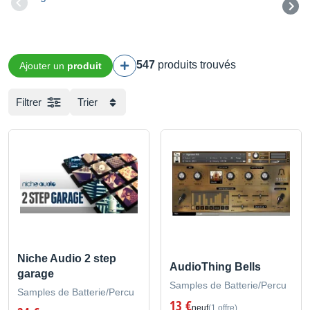
547
produits trouvés
Ajouter un
produit
Filtrer
Trier
Niche Audio 2 step
AudioThing Bells
garage
Samples de Batterie/Percu
Samples de Batterie/Percu
13 €
neuf
(1 offre)