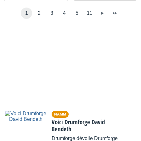
1
2
3
4
5
11
NAMM
Voici Drumforge David
Bendeth
Drumforge dévoile Drumforge