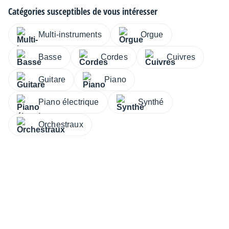
Catégories susceptibles de vous intéresser
Multi-instruments
Orgue
Basse
Cordes
Cuivres
Guitare
Piano
Piano électrique
Synthé
Orchestraux