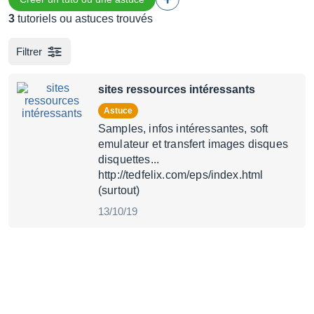
3
tutoriels ou astuces trouvés
Filtrer
sites ressources intéressants
Astuce
Samples, infos intéressantes, soft
emulateur et transfert images disques
disquettes...
http://tedfelix.com/eps/index.html
(surtout)
13/10/19