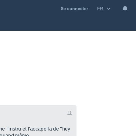
FR
Se connecter
#1
 l'instru et l'accapella de "hey
en quand même.