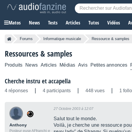
Matos
News
Tests
Articles
Tutos
Vidéos
A
Forums
Informatique musicale
Ressource & samples
Ressources & samples
Produits
News
Articles
Médias
Avis
Petites annonces
Cherche instru et accapella
4 réponses
4 participants
448 vues
1 foll
27 Octobre 2003 à 12:07
Salut tout le monde.
Anthony
Voilà, je cherche une ressource pour
Posteur·euse AFfranchi·e
sexy lady" de Shaggy. Si quelqu'un s