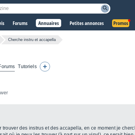
vis
Forums
Annuaires
Petites annonces
Promos
Cherche instru et accapella
Forums
Tutoriels
ower
 trouver des instrus et des accapella, en ce moment je cherche
ait où je peux les trouver (à part sur un vinyl), ce serait bi