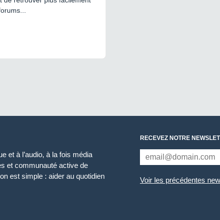
 de retrouver plus facilement
forums...
RECEVEZ NOTRE NEWSLET
 et à l’audio, à la fois média
ces et communauté active de
n est simple : aider au quotidien
Voir les précédentes new