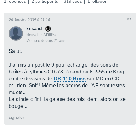
2 réponses
2 participants
319 vues
1 follower
20 Janvier 2005 à 21:14
#1
krisalid
Nouvel·le AFfilié·e
Membre depuis 21 ans
Salut,
J'ai mis un post le 9 pour échanger des sons de
boîtes à rythmes CR-78 Roland ou KR-55 de Korg
contre des sons de
DR-110 Boss
sur MD ou CD
et...rien. Snif ! Même les accros de l'AF sont restés
muets...
La dinde c fini, la galette des rois idem, alors on se
bouge...
signaler