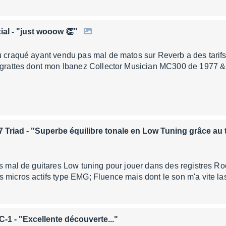
ial
- "just wooow 👏"
u craqué ayant vendu pas mal de matos sur Reverb a des tarifs f
3 grattes dont mon Ibanez Collector Musician MC300 de 1977 &
7 Triad
- "Superbe équilibre tonale en Low Tuning grâce au t
as mal de guitares Low tuning pour jouer dans des registres 
 micros actifs type EMG; Fluence mais dont le son m'a vite l
 C-1
- "Excellente découverte..."