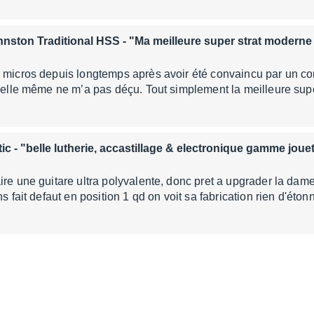
hnston Traditional HSS
- "Ma meilleure super strat moderne
 micros depuis longtemps après avoir été convaincu par un com
n elle même ne m’a pas déçu. Tout simplement la meilleure sup
tic
- "belle lutherie, accastillage & electronique gamme jouet
ire une guitare ultra polyvalente, donc pret a upgrader la dam
ns fait defaut en position 1 qd on voit sa fabrication rien d'ét