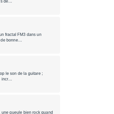
mis de…
 un fractal FM3 dans un
ont de bonne…
p le son de la guitare ;
te incr…
e a une gueule bien rock quand