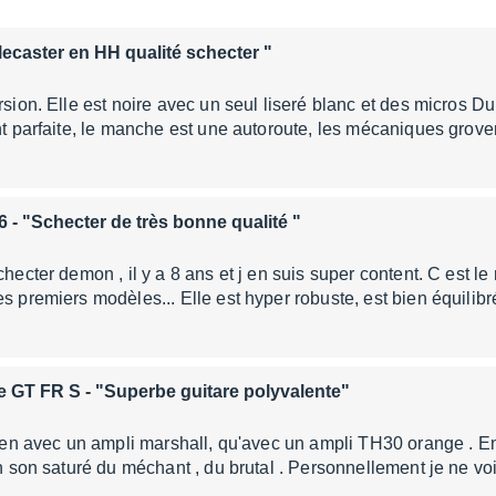
lecaster en HH qualité schecter "
ersion. Elle est noire avec un seul liseré blanc et des micros 
ent parfaite, le manche est une autoroute, les mécaniques grove
6
- "Schecter de très bonne qualité "
checter demon , il y a 8 ans et j en suis super content. C est le
es premiers modèles... Elle est hyper robuste, est bien équilib
e GT FR S
- "Superbe guitare polyvalente"
 bien avec un ampli marshall, qu'avec un ampli TH30 orange . E
 en son saturé du méchant , du brutal . Personnellement je ne v