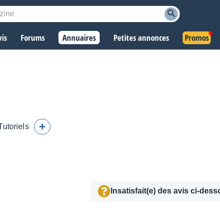
vis
Forums
Annuaires
Petites annonces
Promos
Tutoriels
Insatisfait(e) des avis ci-des