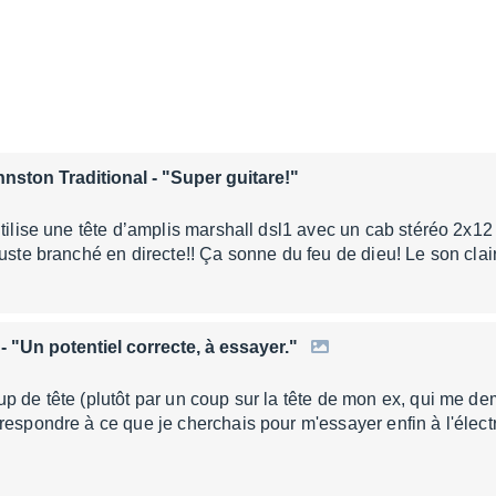
nston Traditional
- "Super guitare!"
utilise une tête d’amplis marshall dsl1 avec un cab stéréo 2x12
juste branché en directe!! Ça sonne du feu de dieu! Le son cla
- "Un potentiel correcte, à essayer."
p de tête (plutôt par un coup sur la tête de mon ex, qui me de
respondre à ce que je cherchais pour m'essayer enfin à l'élec