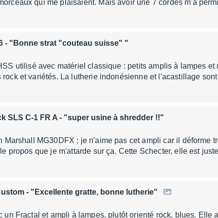
 morceaux qui me plaisaient. Mais avoir une 7 cordes m'a per
6
- "Bonne strat "couteau suisse" "
 HSS utilisé avec matériel classique : petits amplis à lampes et
 rock et variétés. La lutherie indonésienne et l'acastillage s
ck SLS C-1 FR A
- "super usine à shredder !!"
un Marshall MG30DFX ; je n'aime pas cet ampli car il déforme tro
 le propos que je m'attarde sur ça. Cette Schecter, elle est jus
 Custom
- "Excellente gratte, bonne lutherie"
ec un Fractal et ampli à lampes, plutôt orienté rock, blues. Ell