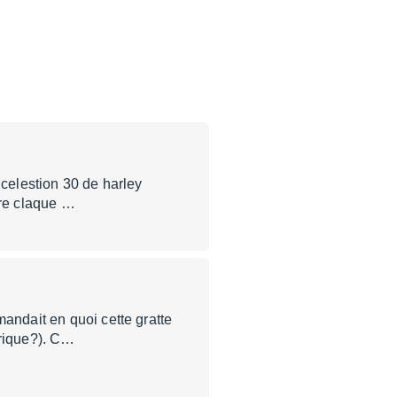
 celestion 30 de harley
ire claque …
mandait en quoi cette gratte
trique?). C…