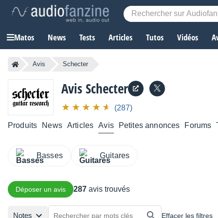
Matos
News
Tests
Articles
Tutos
Vidéos
A
Avis
Schecter
Avis Schecter
(287)
Produits
News
Articles
Avis
Petites annonces
Forums
Basses
Guitares
287
avis trouvés
Déposer un avis
Notes
Effacer les filtres