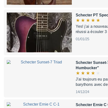
Schecter PT Spec
Yes! j'ai a nouvea
réussi a écouler 
01/01/25
Schecter Sunset-
Humbucker"
J'ai toujours eu p
barythons avec des
14/12/24
Schecter Ernie C