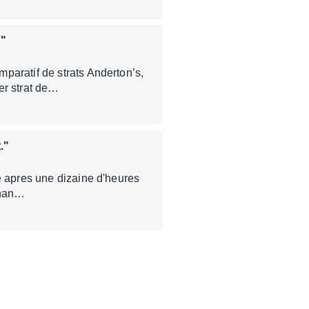
 "
paratif de strats Anderton’s,
er strat de…
."
e apres une dizaine d'heures
onnan…