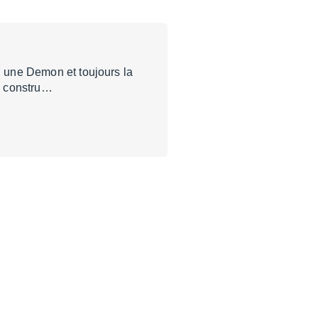
t, une Demon et toujours la
de constru…