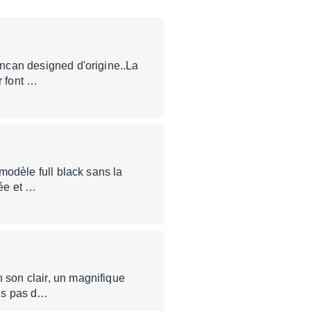
Duncan designed d'origine..La
r font …
 modèle full black sans la
rée et …
n son clair, un magnifique
ois pas d…