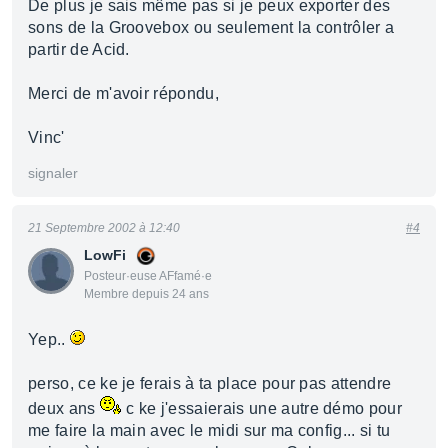
De plus je sais même pas si je peux exporter des
sons de la Groovebox ou seulement la contrôler a
partir de Acid.
Merci de m'avoir répondu,
Vinc'
signaler
21 Septembre 2002 à 12:40
#4
LowFi
Posteur·euse AFfamé·e
Membre depuis 24 ans
Yep..
perso, ce ke je ferais à ta place pour pas attendre
deux ans
c ke j'essaierais une autre démo pour
me faire la main avec le midi sur ma config... si tu