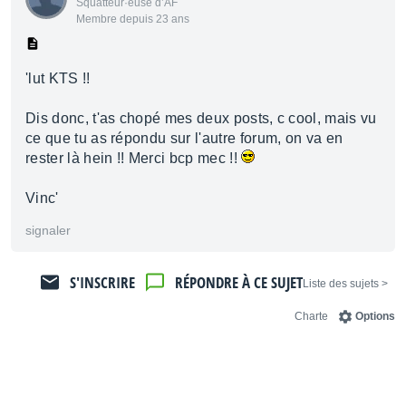
Squatteur·euse d’AF
Membre depuis 23 ans
'lut KTS !!
Dis donc, t'as chopé mes deux posts, c cool, mais vu
ce que tu as répondu sur l'autre forum, on va en
rester là hein !! Merci bcp mec !!
Vinc'
signaler
S'INSCRIRE
RÉPONDRE À CE SUJET
< Liste des sujets
Charte
Options