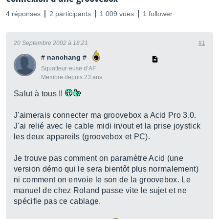
4 réponses
2 participants
1 009 vues
1 follower
20 Septembre 2002 à 18:21
#1
# nanchang #
Squatteur·euse d’AF
Membre depuis 23 ans
Salut à tous !!
J'aimerais connecter ma groovebox a Acid Pro 3.0.
J'ai relié avec le cable midi in/out et la prise joystick
les deux appareils (groovebox et PC).
Je trouve pas comment on paramètre Acid (une
version démo qui le sera bientôt plus normalement)
ni comment on envoie le son de la groovebox. Le
manuel de chez Roland passe vite le sujet et ne
spécifie pas ce cablage.