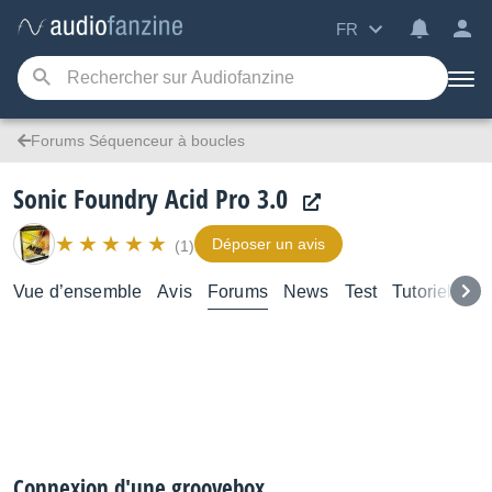
FR
Forums Séquenceur à boucles
Sonic Foundry Acid Pro 3.0
Déposer un avis
(1)
Vue d’ensemble
Avis
Forums
News
Test
Tutoriels
Connexion d'une groovebox