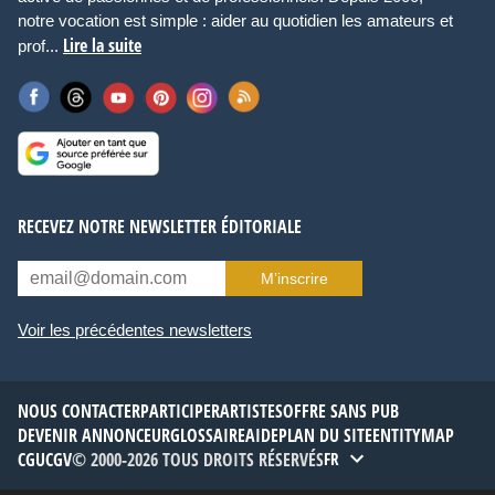
notre vocation est simple : aider au quotidien les amateurs et
Lire la suite
prof...
RECEVEZ NOTRE NEWSLETTER ÉDITORIALE
M’inscrire
Voir les précédentes newsletters
NOUS CONTACTER
PARTICIPER
ARTISTES
OFFRE SANS PUB
DEVENIR ANNONCEUR
GLOSSAIRE
AIDE
PLAN DU SITE
ENTITYMAP
CGU
CGV
© 2000-2026 TOUS DROITS RÉSERVÉS
FR