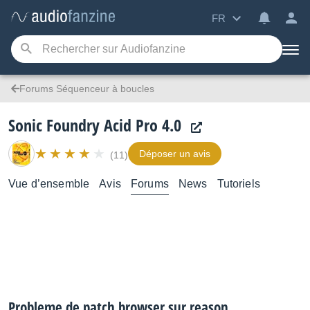
FR
Forums Séquenceur à boucles
Sonic Foundry Acid Pro 4.0
Déposer un avis
(11)
Vue d’ensemble
Avis
Forums
News
Tutoriels
Probleme de patch browser sur reason