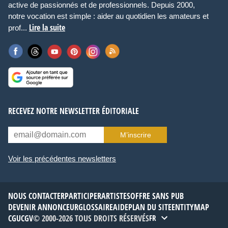
active de passionnés et de professionnels. Depuis 2000,
notre vocation est simple : aider au quotidien les amateurs et
Lire la suite
prof...
RECEVEZ NOTRE NEWSLETTER ÉDITORIALE
M’inscrire
Voir les précédentes newsletters
NOUS CONTACTER
PARTICIPER
ARTISTES
OFFRE SANS PUB
DEVENIR ANNONCEUR
GLOSSAIRE
AIDE
PLAN DU SITE
ENTITYMAP
CGU
CGV
© 2000-2026 TOUS DROITS RÉSERVÉS
FR