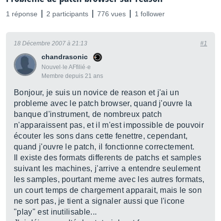
1 réponse
2 participants
776 vues
1 follower
18 Décembre 2007 à 21:13
#1
chandrasonic
Nouvel·le AFfilié·e
Membre depuis 21 ans
Bonjour, je suis un novice de reason et j'ai un
probleme avec le patch browser, quand j'ouvre la
banque d'instrument, de nombreux patch
n'apparaissent pas, et il m'est impossible de pouvoir
écouter les sons dans cette fenettre, cependant,
quand j'ouvre le patch, il fonctionne correctement.
Il existe des formats differents de patchs et samples
suivant les machines, j'arrive a entendre seulement
les samples, pourtant meme avec les autres formats,
un court temps de chargement apparait, mais le son
ne sort pas, je tient a signaler aussi que l'icone
"play" est inutilisable...