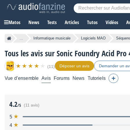
Matos
News
Tests
Articles
Tutos
Vidéos
A
...
Informatique musicale
Logiciels MAO
Séquen
Tous les avis sur Sonic Foundry Acid Pro 
Déposer un avis
Demander un av
(11)
Vue d’ensemble
Avis
Forums
News
Tutoriels
4.2
/5
(11 avis)
5
4