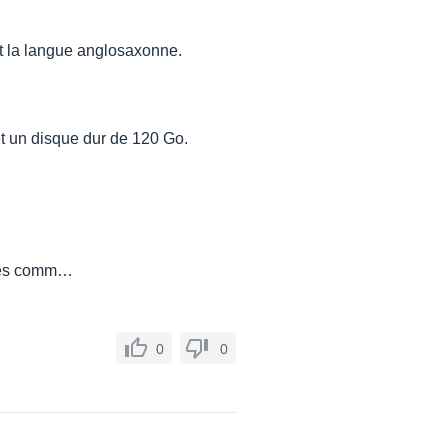
nt la langue anglosaxonne.
t un disque dur de 120 Go.
entes comm…
0
0