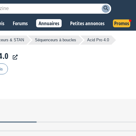
vis
Forums
Annuaires
Petites annonces
Promos
ceurs & STAN
Séquenceurs à boucles
Acid Pro 4.0
4.0
is