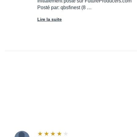
Initialement posté sur FutureProducers.com
Posté par: qbsfinest (8 …
Lire la suite