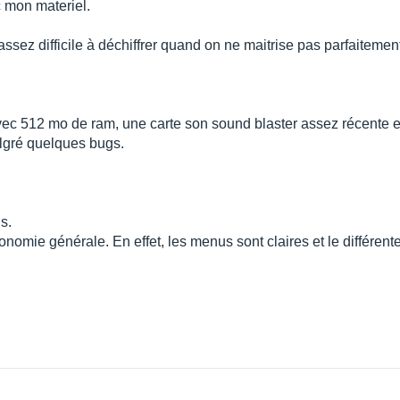
c mon materiel.
ssez difficile à déchiffrer quand on ne maitrise pas parfaiteme
vec 512 mo de ram, une carte son sound blaster assez récente e
lgré quelques bugs.
s.
rgonomie générale. En effet, les menus sont claires et le différ