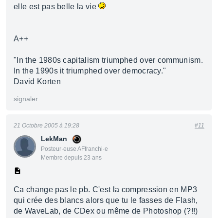
elle est pas belle la vie
A++
"In the 1980s capitalism triumphed over communism.
In the 1990s it triumphed over democracy."
David Korten
signaler
21 Octobre 2005 à 19:28
#11
LekMan
Posteur·euse AFfranchi·e
Membre depuis 23 ans
Ca change pas le pb. C'est la compression en MP3
qui crée des blancs alors que tu le fasses de Flash,
de WaveLab, de CDex ou même de Photoshop (?!!)