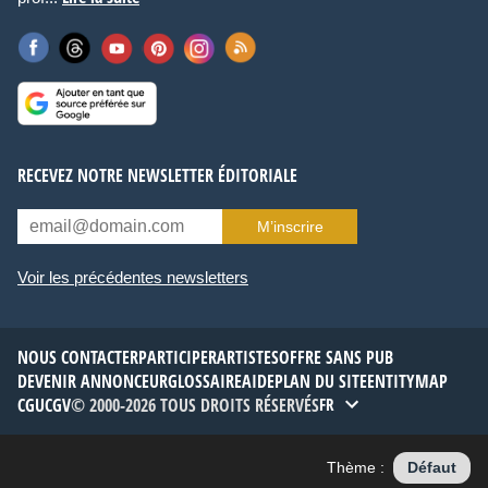
RECEVEZ NOTRE NEWSLETTER ÉDITORIALE
M’inscrire
Voir les précédentes newsletters
NOUS CONTACTER
PARTICIPER
ARTISTES
OFFRE SANS PUB
DEVENIR ANNONCEUR
GLOSSAIRE
AIDE
PLAN DU SITE
ENTITYMAP
CGU
CGV
© 2000-2026 TOUS DROITS RÉSERVÉS
FR
Thème :
Défaut