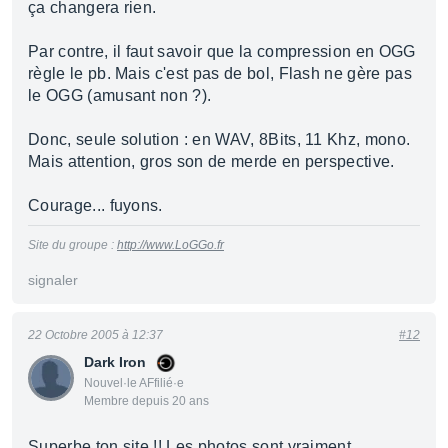
ça changera rien.
Par contre, il faut savoir que la compression en OGG
règle le pb. Mais c'est pas de bol, Flash ne gère pas
le OGG (amusant non ?).
Donc, seule solution : en WAV, 8Bits, 11 Khz, mono.
Mais attention, gros son de merde en perspective.
Courage... fuyons.
Site du groupe :
http://www.LoGGo.fr
signaler
22 Octobre 2005 à 12:37
#12
Dark Iron
Nouvel·le AFfilié·e
Membre depuis 20 ans
Superbe ton site !! Les photos sont vraiment