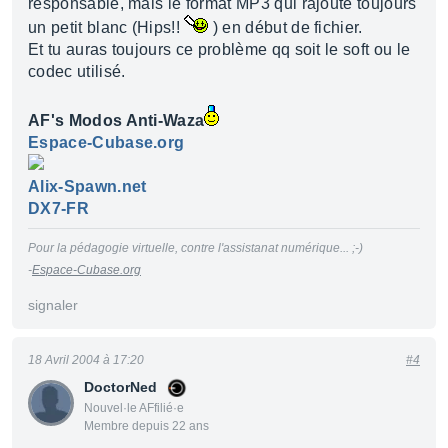
responsable, mais le format MP3 qui rajoute toujours
un petit blanc (Hips!!
) en début de fichier.
Et tu auras toujours ce problème qq soit le soft ou le
codec utilisé.
AF's Modos Anti-Waza
Espace-Cubase.org
Alix-Spawn.net
DX7-FR
Pour la pédagogie virtuelle, contre l'assistanat numérique... ;-)
-
Espace-Cubase.org
signaler
18 Avril 2004 à 17:20
#4
DoctorNed
Nouvel·le AFfilié·e
Membre depuis 22 ans