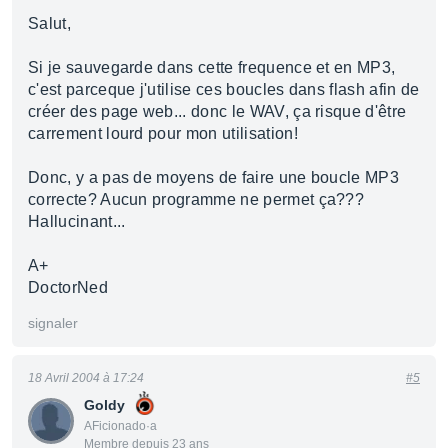
Salut,
Si je sauvegarde dans cette frequence et en MP3,
c'est parceque j'utilise ces boucles dans flash afin de
créer des page web... donc le WAV, ça risque d'être
carrement lourd pour mon utilisation!
Donc, y a pas de moyens de faire une boucle MP3
correcte? Aucun programme ne permet ça???
Hallucinant...
A+
DoctorNed
signaler
18 Avril 2004 à 17:24
#5
Goldy
AFicionado·a
Membre depuis 23 ans