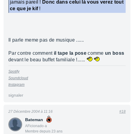
jamais pareil !
Donc dans celui là vous verez tout
ce que je kif
!
Il parle meme pas de musique ......
Par contre comment
il tape la pose
comme
un boss
devant le beau buffet familiale !......
Spotify
Soundcloud
Instagram
signaler
27 Décembre 2004 à 11:16
#18
Bateman
AFicionado·a
Membre depuis 23 ans