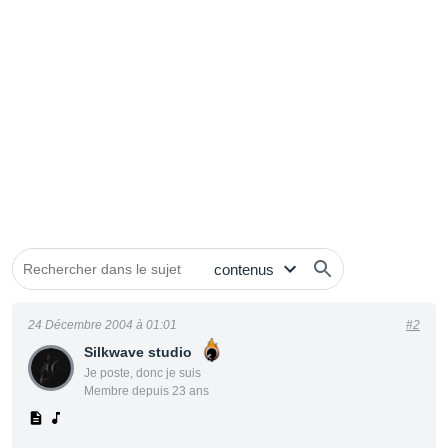
24 Décembre 2004 à 01:01
#2
Silkwave studio
Je poste, donc je suis
Membre depuis 23 ans