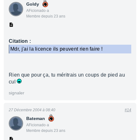
Goldy
AFicionado·a
Membre depuis 23 ans
Citation :
Mdr, j'ai la licence ils peuvent rien faire !
Rien que pour ça, tu méritrais un coups de pied au
cul
signaler
27 Décembre 2004 à 08:40
#14
Bateman
AFicionado·a
Membre depuis 23 ans