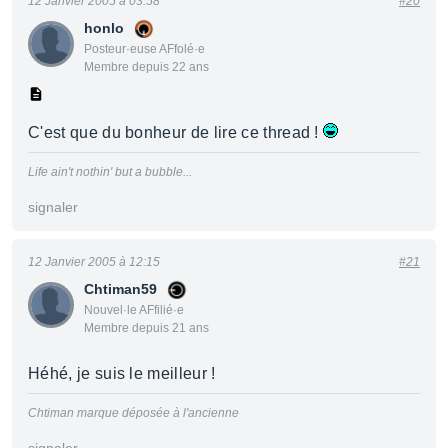
12 Janvier 2005 à 03:58
#20
honlo
Posteur·euse AFfolé·e
Membre depuis 22 ans
C'est que du bonheur de lire ce thread !
Life ain't nothin' but a bubble...
signaler
12 Janvier 2005 à 12:15
#21
Chtiman59
Nouvel·le AFfilié·e
Membre depuis 21 ans
Héhé, je suis le meilleur !
Chtiman marque déposée à l'ancienne