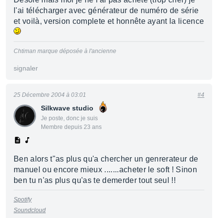
l'ai télécharger avec générateur de numéro de série
et voilà, version complete et honnête ayant la licence
Chtiman marque déposée à l'ancienne
signaler
25 Décembre 2004 à 03:01
#4
Silkwave studio
Je poste, donc je suis
Membre depuis 23 ans
Ben alors t"as plus qu'a chercher un genrerateur de
manuel ou encore mieux .......acheter le soft ! Sinon
ben tu n'as plus qu'as te demerder tout seul !!
Spotify
Soundcloud