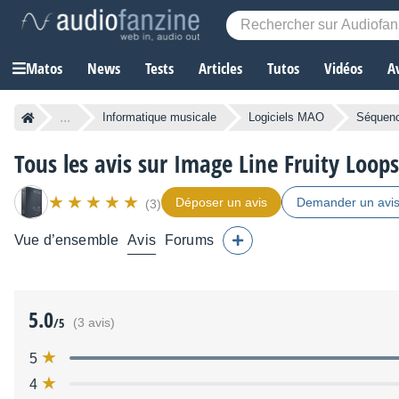
Matos
News
Tests
Articles
Tutos
Vidéos
A
...
Informatique musicale
Logiciels MAO
Séquen
Tous les avis sur Image Line Fruity Loop
Déposer un avis
Demander un avi
(3)
Vue d’ensemble
Avis
Forums
5.0
/5
(3 avis)
5
4