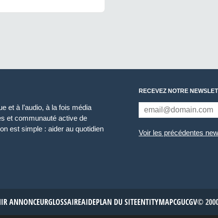
RECEVEZ NOTRE NEWSLET
 et à l’audio, à la fois média
ces et communauté active de
n est simple : aider au quotidien
Voir les précédentes new
NIR ANNONCEUR
GLOSSAIRE
AIDE
PLAN DU SITE
ENTITYMAP
CGU
CGV
© 2000