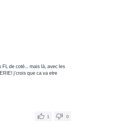
s FL de coté... mais là, avec les
UERIE! j'crois que ca va etre
1
0