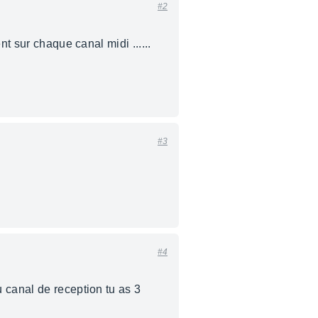
#2
t sur chaque canal midi ......
#3
#4
 canal de reception tu as 3