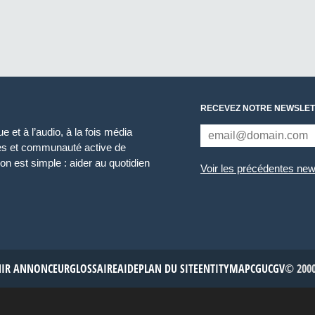
RECEVEZ NOTRE NEWSLET
 et à l’audio, à la fois média
ces et communauté active de
n est simple : aider au quotidien
Voir les précédentes new
NIR ANNONCEUR
GLOSSAIRE
AIDE
PLAN DU SITE
ENTITYMAP
CGU
CGV
© 2000