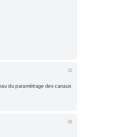
#5
niveau du paramètrage des canaux
#6