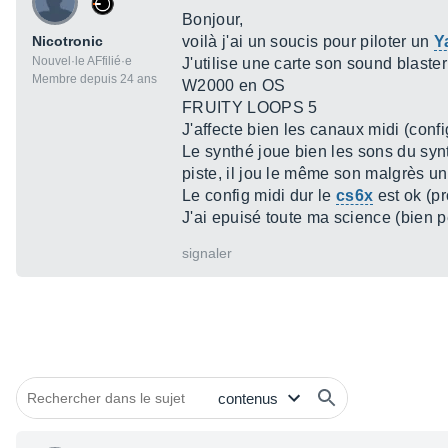
Bonjour,
Nicotronic
voilà j'ai un soucis pour piloter un
Y
Nouvel·le AFfilié·e
J'utilise une carte son sound blaster
Membre depuis 24 ans
W2000 en OS
FRUITY LOOPS 5
J'affecte bien les canaux midi (confi
Le synthé joue bien les sons du synt
piste, il jou le même son malgrès un
Le config midi dur le
cs6x
est ok (pr
J'ai epuisé toute ma science (bien pe
signaler