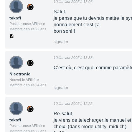
10 Janvier 2005 à 13:06
Salut,
tekoff
je pense que tu devrais mettre le syn
Posteur·euse AFfiné·e
normalement c'est ça
Membre depuis 22 ans
bon son!!!
signaler
10 Janvier 2005 à 13:38
C'est où, c'est quoi comme paramè
Nicotronic
Nouvel·le AFfilié·e
Membre depuis 24 ans
signaler
10 Janvier 2005 à 15:22
Re-salut,
tekoff
je viens de telecharger le manuel e
Posteur·euse AFfiné·e
choix: (dans mode utility_midi ch)
Membre depuis 22 ans