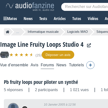
Matos
News
Tests
Articles
Tutos
Vidéos
A
...
Informatique musicale
Logiciels MAO
Séquen
Image Line Fruity Loops Studio 4
Déposer un avis
(25)
Vue d’ensemble
Avis
Forums
News
Tutoriels
Pb fruity loops pour piloter un synthé
5 réponses
2 participants
1 021 vues
1 fo
10 Janvier 2005 à 12:56