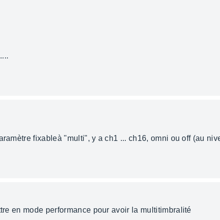
...
paramètre fixableà "multi", y a ch1 ... ch16, omni ou off (au 
ttre en mode performance pour avoir la multitimbralité