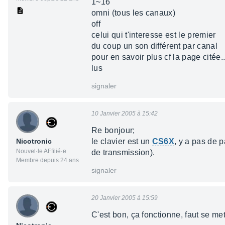
1~16
omni (tous les canaux)
off
celui qui t'interesse est le premier
du coup un son différent par canal
pour en savoir plus cf la page citée...
lus
signaler
10 Janvier 2005 à 15:42
Re bonjour;
Nicotronic
le clavier est un
CS6X
, y a pas de 
Nouvel·le AFfilié·e
de transmission).
Membre depuis 24 ans
signaler
20 Janvier 2005 à 15:59
C'est bon, ça fonctionne, faut se me