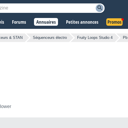
vis
Forums
Annuaires
Petites annonces
Promos
ceurs & STAN
Séquenceurs électro
Fruity Loops Studio 4
Pb 
llower