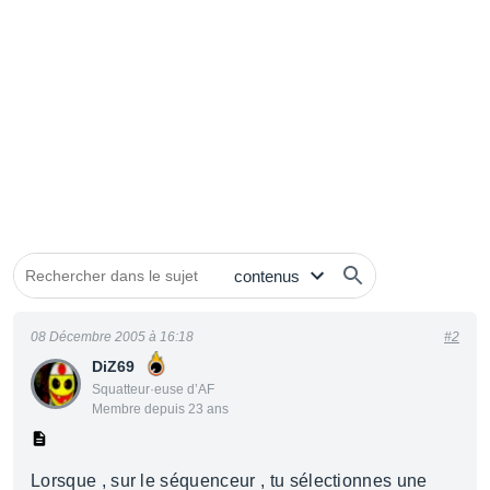
08 Décembre 2005 à 16:18
#2
DiZ69
Squatteur·euse d’AF
Membre depuis 23 ans
Lorsque , sur le séquenceur , tu sélectionnes une