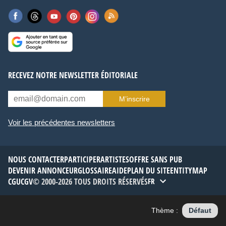
RECEVEZ NOTRE NEWSLETTER ÉDITORIALE
M’inscrire
Voir les précédentes newsletters
NOUS CONTACTER
PARTICIPER
ARTISTES
OFFRE SANS PUB
DEVENIR ANNONCEUR
GLOSSAIRE
AIDE
PLAN DU SITE
ENTITYMAP
CGU
CGV
© 2000-2026 TOUS DROITS RÉSERVÉS
FR
Thème :
Défaut