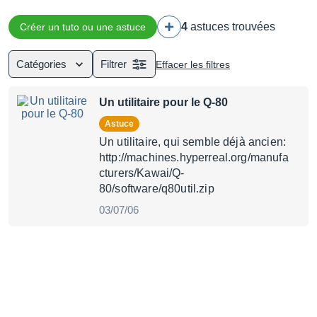
4
astuces trouvées
Créer un tuto ou une astuce
Catégories
Filtrer
Effacer les filtres
Un utilitaire pour le Q-80
Astuce
Un utilitaire, qui semble déjà ancien:
http://machines.hyperreal.org/manufa
cturers/Kawai/Q-
80/software/q80util.zip
03/07/06