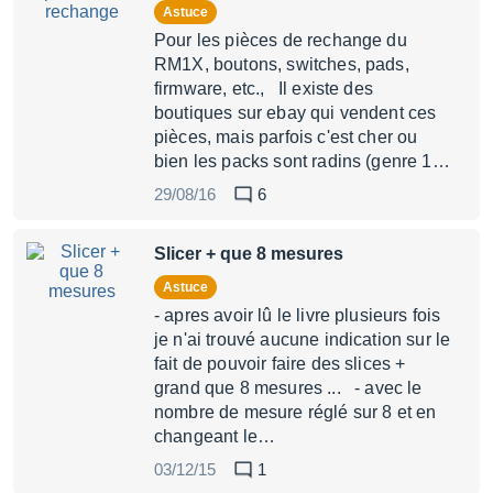
Astuce
Pour les pièces de rechange du
RM1X, boutons, switches, pads,
firmware, etc., Il existe des
boutiques sur ebay qui vendent ces
pièces, mais parfois c'est cher ou
bien les packs sont radins (genre 1…
29/08/16
6
Slicer + que 8 mesures
Astuce
- apres avoir lû le livre plusieurs fois
je n'ai trouvé aucune indication sur le
fait de pouvoir faire des slices +
grand que 8 mesures ... - avec le
nombre de mesure réglé sur 8 et en
changeant le…
03/12/15
1