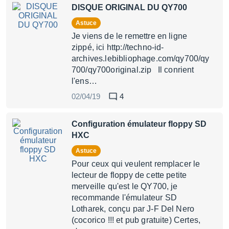
DISQUE ORIGINAL DU QY700
Astuce
Je viens de le remettre en ligne
zippé, ici http://techno-id-
archives.lebibliophage.com/qy700/qy
700/qy700original.zip Il conrient
l'ens…
02/04/19
4
Configuration émulateur floppy SD
HXC
Astuce
Pour ceux qui veulent remplacer le
lecteur de floppy de cette petite
merveille qu'est le QY700, je
recommande l'émulateur SD
Lotharek, conçu par J-F Del Nero
(cocorico !!! et pub gratuite) Certes,