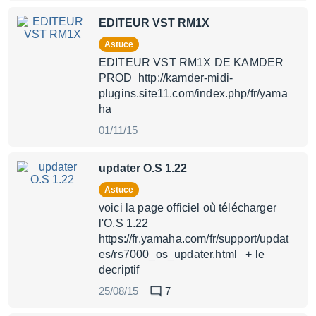
EDITEUR VST RM1X
Astuce
EDITEUR VST RM1X DE KAMDER
PROD http://kamder-midi-
plugins.site11.com/index.php/fr/yama
ha
01/11/15
updater O.S 1.22
Astuce
voici la page officiel où télécharger
l'O.S 1.22
https://fr.yamaha.com/fr/support/updat
es/rs7000_os_updater.html + le
decriptif
25/08/15
7