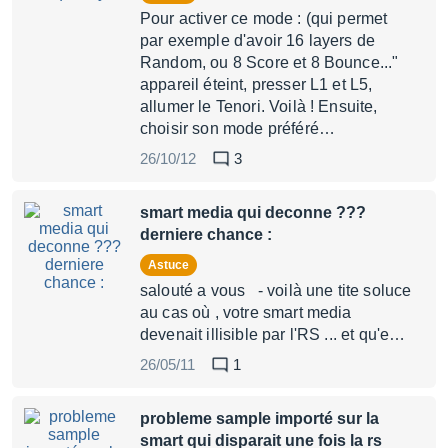
Pour activer ce mode : (qui permet
par exemple d'avoir 16 layers de
Random, ou 8 Score et 8 Bounce..."
appareil éteint, presser L1 et L5,
allumer le Tenori. Voilà ! Ensuite,
choisir son mode préféré…
26/10/12
3
smart media qui deconne ???
derniere chance :
Astuce
salouté a vous - voilà une tite soluce
au cas où , votre smart media
devenait illisible par l'RS ... et qu'e…
26/05/11
1
probleme sample importé sur la
smart qui disparait une fois la rs