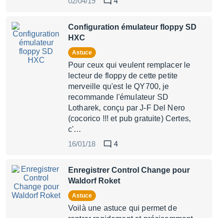
02/04/19
4
Configuration émulateur floppy SD
HXC
Astuce
Pour ceux qui veulent remplacer le
lecteur de floppy de cette petite
merveille qu'est le QY700, je
recommande l'émulateur SD
Lotharek, conçu par J-F Del Nero
(cocorico !!! et pub gratuite) Certes,
c'…
16/01/18
4
Enregistrer Control Change pour
Waldorf Roket
Astuce
Voilà une astuce qui permet de