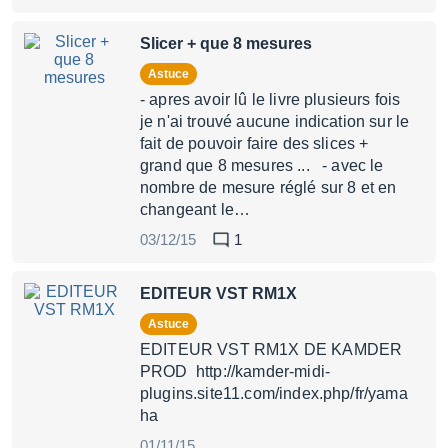
Slicer + que 8 mesures
Astuce
- apres avoir lû le livre plusieurs fois
je n'ai trouvé aucune indication sur le
fait de pouvoir faire des slices +
grand que 8 mesures ... - avec le
nombre de mesure réglé sur 8 et en
changeant le…
03/12/15
1
EDITEUR VST RM1X
Astuce
EDITEUR VST RM1X DE KAMDER
PROD http://kamder-midi-
plugins.site11.com/index.php/fr/yama
ha
01/11/15