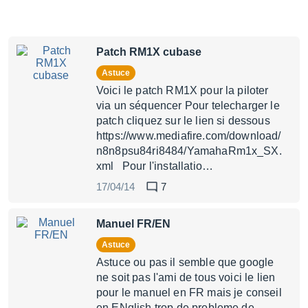
Patch RM1X cubase
Astuce
Voici le patch RM1X pour la piloter
via un séquencer Pour telecharger le
patch cliquez sur le lien si dessous
https://www.mediafire.com/download/
n8n8psu84ri8484/YamahaRm1x_SX.
xml Pour l'installatio…
17/04/14
7
Manuel FR/EN
Astuce
Astuce ou pas il semble que google
ne soit pas l'ami de tous voici le lien
pour le manuel en FR mais je conseil
en ENglish trop de probleme de