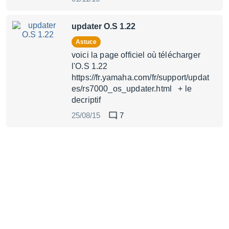
updater O.S 1.22
Astuce
voici la page officiel où télécharger
l'O.S 1.22
https://fr.yamaha.com/fr/support/updat
es/rs7000_os_updater.html + le
decriptif
25/08/15
7