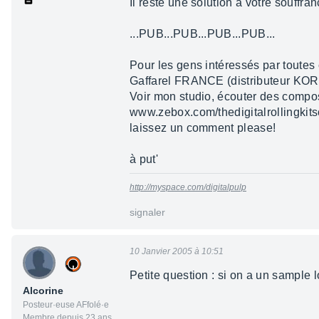
Il reste une solution à votre souffra
...PUB...PUB...PUB...PUB...
Pour les gens intéressés par toutes
Gaffarel FRANCE (distributeur KORG)
Voir mon studio, écouter des compos 
www.zebox.com/thedigitalrollingkits
laissez un comment please!
à put'
http://myspace.com/digitalpulp
signaler
10 Janvier 2005 à 10:51
Petite question : si on a un sample 
Alcorine
Posteur·euse AFfolé·e
Membre depuis 23 ans