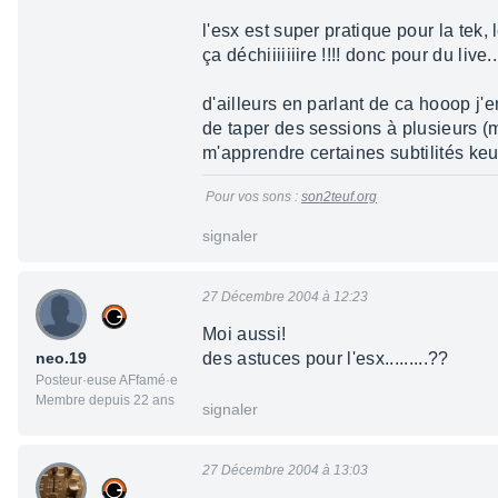
l'esx est super pratique pour la tek,
ça déchiiiiiiire !!!! donc pour du live
d'ailleurs en parlant de ca hooop j'
de taper des sessions à plusieurs (m
m'apprendre certaines subtilités ke
Pour vos sons :
son2teuf.org
signaler
27 Décembre 2004 à 12:23
Moi aussi!
neo.19
des astuces pour l'esx.........??
Posteur·euse AFfamé·e
Membre depuis 22 ans
signaler
27 Décembre 2004 à 13:03