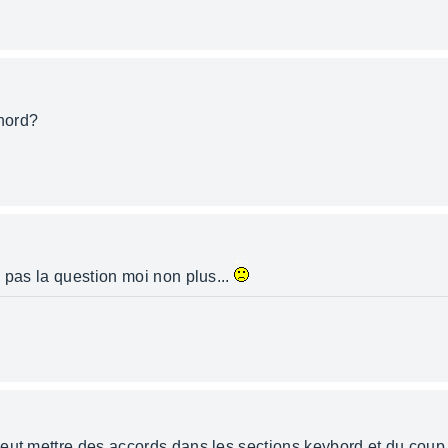
chord?
 pas la question moi non plus...
eut mettre des accords dans les sections keybord et du coup