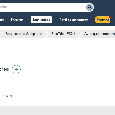
vis
Forums
Annuaires
Petites annonces
Promos
Séquenceurs Sampleurs
ElecTribe ESX1
Avec quoi tournez v
oriels
ollower