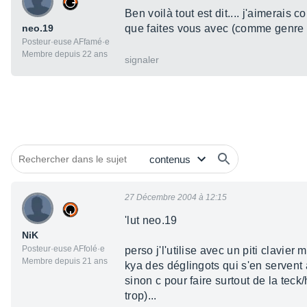
Ben voilà tout est dit.... j'aimerais
neo.19
que faites vous avec (comme genre
Posteur·euse AFfamé·e
Membre depuis 22 ans
signaler
27 Décembre 2004 à 12:15
'lut neo.19
NiK
Posteur·euse AFfolé·e
perso j'l'utilise avec un piti clavier
Membre depuis 21 ans
kya des déglingots qui s'en servent 
sinon c pour faire surtout de la teck/
trop)...