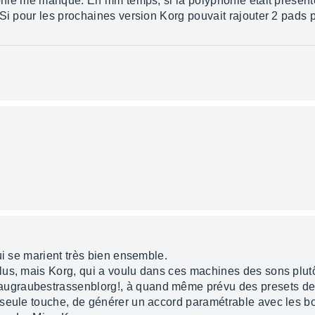
phonie me manque. En mm temps, si la polyphonie était présen
 Si pour les prochaines version Korg pouvait rajouter 2 pads 
ui se marient très bien ensemble.
us, mais Korg, qui a voulu dans ces machines des sons plutô
graubestrassenblorg!, à quand même prévu des presets de 
seule touche, de générer un accord paramétrable avec les bou