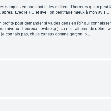
 les samples en one shot et les milliers d'horreurs qu'on peut f
... apres, avec le PC et live!, on peut faire mieux à mon avis...
en profite pour demander si ya des gens en RP qui connaissent
on niveau : heureux newbie :p ), ca m'dirait bien de délirer
u je connais pas, chuis curieux comme garçon :p...