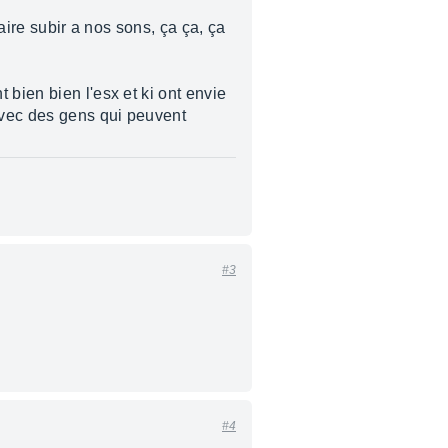
aire subir a nos sons, ça ça, ça
 bien bien l'esx et ki ont envie
 avec des gens qui peuvent
#3
#4