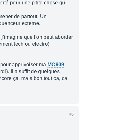
acité pour une p'tite chose qui
mmener de partout. Un
équenceur externe.
 j'imagine que l'on peut aborder
ement tech ou electro).
es pour apprivoiser ma
MC909
di). Il a suffit de quelques
ncore ça, mais bon tout ca, ca
#5