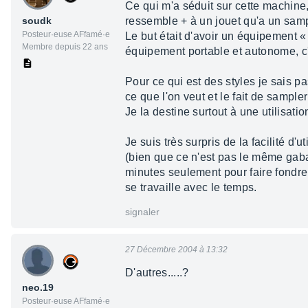
Ce qui m'a séduit sur cette machine, 
soudk
ressemble + à un jouet qu'a un samp
Posteur·euse AFfamé·e
Le but était d'avoir un équipement «
Membre depuis 22 ans
équipement portable et autonome, c'
Pour ce qui est des styles je sais p
ce que l'on veut et le fait de sampl
Je la destine surtout à une utilisati
Je suis très surpris de la facilité d
(bien que ce n'est pas le même gabari
minutes seulement pour faire fondre 
se travaille avec le temps.
signaler
27 Décembre 2004 à 13:32
D'autres.....?
neo.19
Posteur·euse AFfamé·e