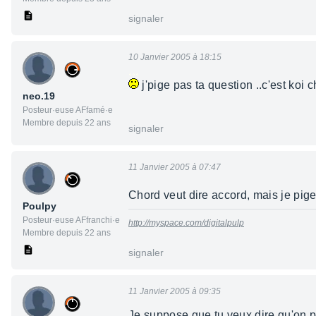
signaler
10 Janvier 2005 à 18:15
j'pige pas ta question ..c'est koi 
neo.19
Posteur·euse AFfamé·e
Membre depuis 22 ans
signaler
11 Janvier 2005 à 07:47
Chord veut dire accord, mais je pige
Poulpy
Posteur·euse AFfranchi·e
http://myspace.com/digitalpulp
Membre depuis 22 ans
signaler
11 Janvier 2005 à 09:35
Je suppose que tu veux dire qu'on p