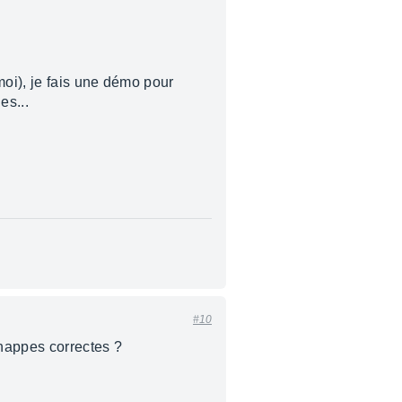
oi), je fais une démo pour
es...
:
#10
 nappes correctes ?