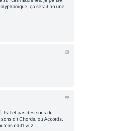
te sur ces machnies, je pense
polyphonique, ça serait po une
#8
#9
t Fat et pas des sons de
sons dit Chords, ou Accords,
tons edit1 & 2...