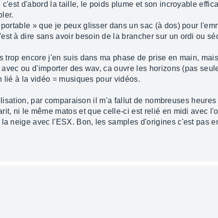
c'est d'abord la taille, le poids plume et son incroyable effic
ler.
 portable » que je peux glisser dans un sac (à dos) pour l'e
est à dire sans avoir besoin de la brancher sur un ordi ou s
as trop encore j'en suis dans ma phase de prise en main, mais
er avec ou d'importer des wav, ca ouvre les horizons (pas seul
on lié à la vidéo = musiques pour vidéos.
'utilisation, par comparaison il m'a fallut de nombreuses heur
t, ni le même matos et que celle-ci est relié en midi avec l'or
la neige avec l'ESX. Bon, les samples d'origines c'est pas e