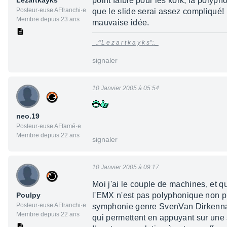
Lezartkayks
point faible pour les kork, la poly
Posteur·euse AFfranchi·e
que le slide serai assez compliqué!
Membre depuis 23 ans
mauvaise idée.
_.:°L e z a r t k a y k s°:._
signaler
10 Janvier 2005 à 05:54
neo.19
Posteur·euse AFfamé·e
Membre depuis 22 ans
signaler
10 Janvier 2005 à 09:17
Moi j'ai le couple de machines, et q
Poulpy
l'EMX n'est pas polyphonique non pl
Posteur·euse AFfranchi·e
symphonie genre SvenVan Dirkennau
Membre depuis 22 ans
qui permettent en appuyant sur une 