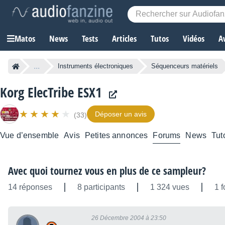
Matos
News
Tests
Articles
Tutos
Vidéos
A
...
Instruments électroniques
Séquenceurs matériels
Korg ElecTribe ESX1
Déposer un avis
(33)
Vue d’ensemble
Avis
Petites annonces
Forums
News
Tut
Avec quoi tournez vous en plus de ce sampleur?
14 réponses
8 participants
1 324 vues
1 f
26 Décembre 2004 à 23:50