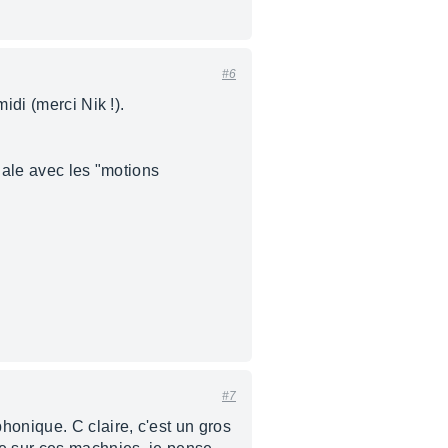
#6
idi (merci Nik !).
gale avec les "motions
#7
honique. C claire, c'est un gros