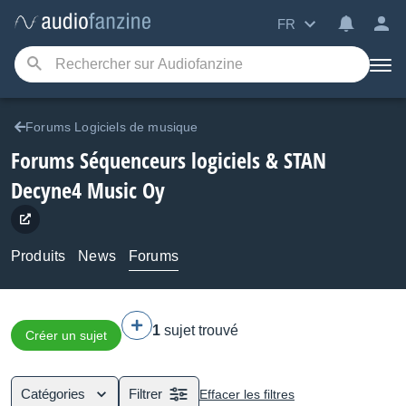
FR
Forums Logiciels de musique
Forums Séquenceurs logiciels & STAN
Decyne4 Music Oy
Produits
News
Forums
1
sujet trouvé
Créer un sujet
Catégories
Filtrer
Effacer les filtres