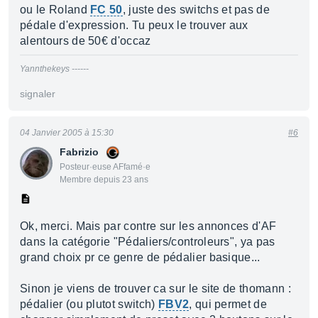
ou le Roland
FC 50
, juste des switchs et pas de
pédale d'expression. Tu peux le trouver aux
alentours de 50€ d'occaz
Yannthekeys ------
signaler
04 Janvier 2005 à 15:30
#6
Fabrizio
Posteur·euse AFfamé·e
Membre depuis 23 ans
Ok, merci. Mais par contre sur les annonces d'AF
dans la catégorie "Pédaliers/controleurs", ya pas
grand choix pr ce genre de pédalier basique...
Sinon je viens de trouver ca sur le site de thomann :
pédalier (ou plutot switch)
FBV2
, qui permet de