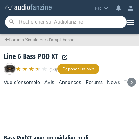
FR
Forums Simulateur d'ampli basse
Line 6 Bass POD XT
Déposer un avis
(10)
Vue d’ensemble
Avis
Annonces
Forums
News
Tutori
Bass PodXT avec un pédalier midi