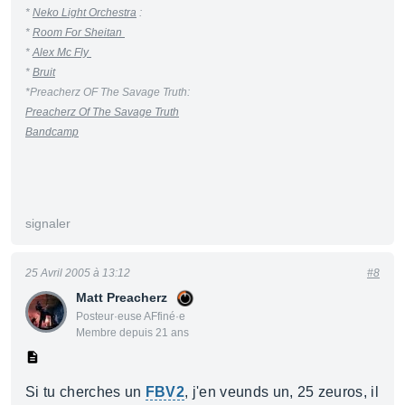
*
Neko Light Orchestra
:
*
Room For Sheitan
*
Alex Mc Fly
*
Bruit
*Preacherz OF The Savage Truth:
Preacherz Of The Savage Truth
Bandcamp
signaler
25 Avril 2005 à 13:12
#8
Matt Preacherz
Posteur·euse AFfiné·e
Membre depuis 21 ans
Si tu cherches un
FBV2
, j'en veunds un, 25 zeuros, il