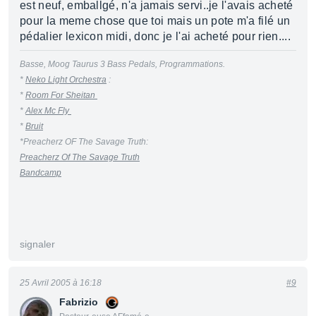
est neuf, emballgé, n'a jamais servi..je l'avais acheté
pour la meme chose que toi mais un pote m'a filé un
pédalier lexicon midi, donc je l'ai acheté pour rien....
Basse, Moog Taurus 3 Bass Pedals, Programmations.
*
Neko Light Orchestra
:
*
Room For Sheitan
*
Alex Mc Fly
*
Bruit
*Preacherz OF The Savage Truth:
Preacherz Of The Savage Truth
Bandcamp
signaler
25 Avril 2005 à 16:18
#9
Fabrizio