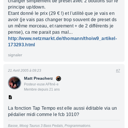
changer simplement de preset avec 2 boutons sur le
principe up/down.
Etant donné le prix (29 € !) et l'utilité que je vais en
avoir (je vais pas changer trop souvent de preset ds
un même morceau, et rarement + de 2 différents je
pense), ca me parait pas mal...
http://www.netzmarkt.de/thomann/thoiw9_artikel-
173293.html
signaler
21 Avril 2005 à 09:23
#7
Matt Preacherz
Posteur·euse AFfiné·e
Membre depuis 21 ans
La fonction Tap Tempo est elle aussi éditable via un
pédalier midi comme le fcb 1010?
Basse, Moog Taurus 3 Bass Pedals, Programmations.