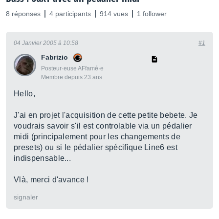
8 réponses
4 participants
914 vues
1 follower
04 Janvier 2005 à 10:58
#1
Fabrizio
Posteur·euse AFfamé·e
Membre depuis 23 ans
Hello,
J'ai en projet l'acquisition de cette petite bebete. Je
voudrais savoir s'il est controlable via un pédalier
midi (principalement pour les changements de
presets) ou si le pédalier spécifique Line6 est
indispensable...
Vlà, merci d'avance !
signaler