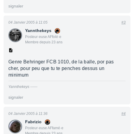
signaler
04 Janvier 2005 à 11:05
#3
Yannthekeys
Posteur·euse AFfolé·e
Membre depuis 23 ans
Genre Behringer FCB 1010, de la balle, por pas
cher, pour peu que tu te penches dessus un
minimum
Yannthekeys ------
signaler
04 Janvier 2005 à 11:36
#4
Fabrizio
Posteur·euse AFfamé·e
Membre depuis 23 ans