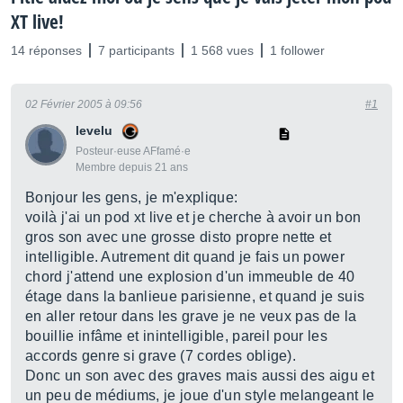
XT live!
14 réponses
7 participants
1 568 vues
1 follower
02 Février 2005 à 09:56
#1
levelu
Posteur·euse AFfamé·e
Membre depuis 21 ans
Bonjour les gens, je m'explique:
voilà j'ai un pod xt live et je cherche à avoir un bon
gros son avec une grosse disto propre nette et
intelligible. Autrement dit quand je fais un power
chord j'attend une explosion d'un immeuble de 40
étage dans la banlieue parisienne, et quand je suis
en aller retour dans les grave je ne veux pas de la
bouillie infâme et inintelligible, pareil pour les
accords genre si grave (7 cordes oblige).
Donc un son avec des graves mais aussi des aigu et
un peu de médiums, je joue d'un style melangeant le