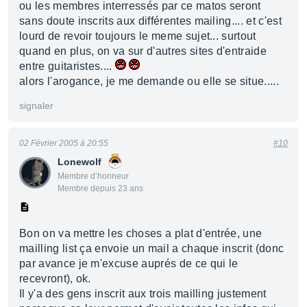
ou les membres interressés par ce matos seront
sans doute inscrits aux différentes mailing.... et c'est
lourd de revoir toujours le meme sujet... surtout
quand en plus, on va sur d'autres sites d'entraide
entre guitaristes....
alors l'arogance, je me demande ou elle se situe.....
signaler
02 Février 2005 à 20:55
#10
Lonewolf
Membre d’honneur
Membre depuis 23 ans
Bon on va mettre les choses a plat d'entrée, une
mailling list ça envoie un mail a chaque inscrit (donc
par avance je m'excuse auprés de ce qui le
recevront), ok.
Il y'a des gens inscrit aux trois mailling justement