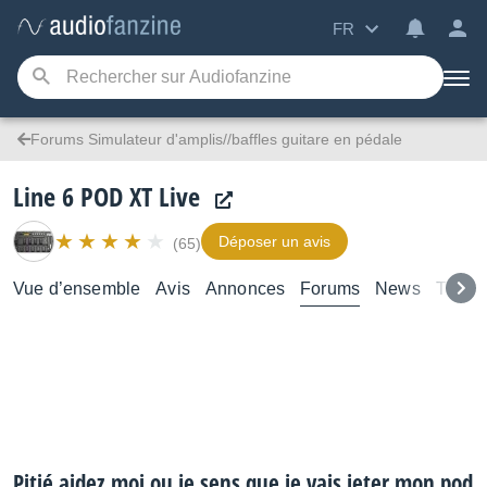
FR
Forums Simulateur d'amplis//baffles guitare en pédale
Line 6 POD XT Live
Déposer un avis
(65)
Vue d’ensemble
Avis
Annonces
Forums
News
Tutori
Pitié aidez moi ou je sens que je vais jeter mon pod