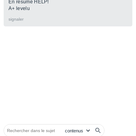
En résumé HELP!
A+ levelu
signaler