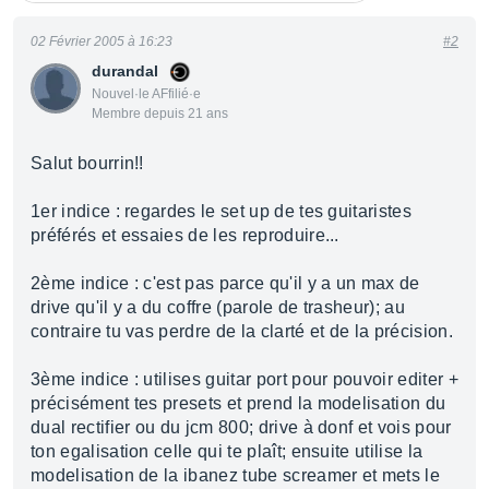
02 Février 2005 à 16:23
#2
durandal
Nouvel·le AFfilié·e
Membre depuis 21 ans
Salut bourrin!!
1er indice : regardes le set up de tes guitaristes
préférés et essaies de les reproduire...
2ème indice : c'est pas parce qu'il y a un max de
drive qu'il y a du coffre (parole de trasheur); au
contraire tu vas perdre de la clarté et de la précision.
3ème indice : utilises guitar port pour pouvoir editer +
précisément tes presets et prend la modelisation du
dual rectifier ou du jcm 800; drive à donf et vois pour
ton egalisation celle qui te plaît; ensuite utilise la
modelisation de la ibanez tube screamer et mets le