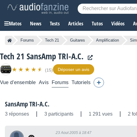
Matos
News
Tests
Articles
Tutos
Vidéos
A
Forums
Tech 21
Guitares
Amplification
Sim
Tech 21 SansAmp TRI-A.C.
Déposer un avis
(15)
Vue d’ensemble
Avis
Forums
Tutoriels
SansAmp TRI-A.C.
3 réponses
3 participants
1 291 vues
2 fo
23 Aout 2005 à 18:47