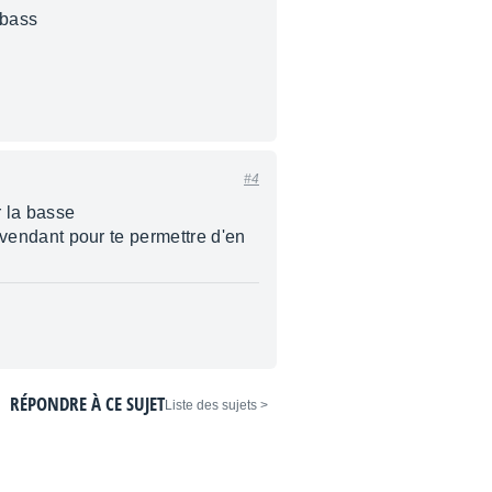
 bass
#4
r la basse
revendant pour te permettre d'en
RÉPONDRE À CE SUJET
< Liste des sujets