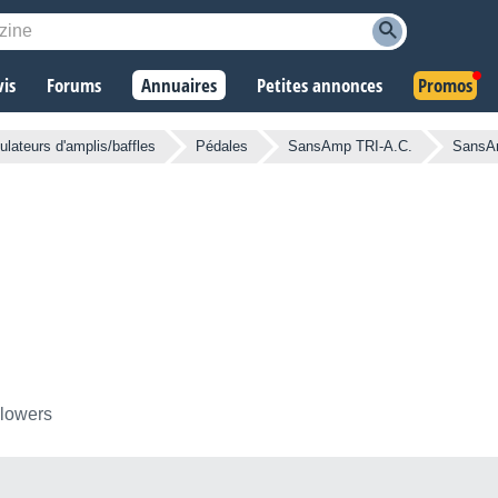
vis
Forums
Annuaires
Petites annonces
Promos
ulateurs d'amplis/baffles
Pédales
SansAmp TRI-A.C.
SansA
llowers