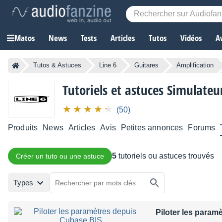
Matos
News
Tests
Articles
Tutos
Vidéos
A
Tutos & Astuces
Line 6
Guitares
Amplification
Tutoriels et astuces Simulateu
(50)
Produits
News
Articles
Avis
Petites annonces
Forums
5
tutoriels ou astuces trouvés
Créer un tuto ou une astuce
Types
Piloter les param