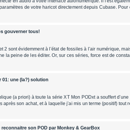
ecté en audio à votre interface auionumérique. Il l'est égalem
 paramètres de votre haricot directement depuis Cubase. Pour c
es gouverner tous!
t 2 sont évidemment à l'état de fossiles à l'air numérique, mais
ne la peine de les éditer. Or, sur ces séries, force est de cons
 01: une (la?) solution
plique (a priori) à toute la série XT Mon PODxt a souffert d'
 après son achat, et à laquelle j'ai mis un terme (positif) tout
e reconnaitre son POD par Monkey & GearBox