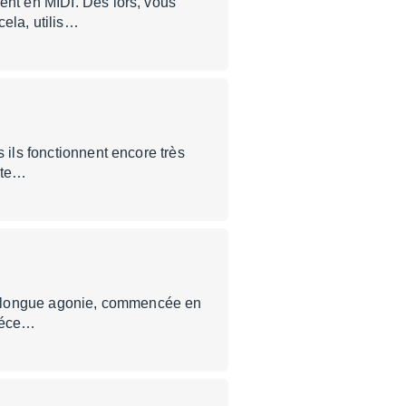
ent en MIDI. Dès lors, vous
ela, utilis…
 ils fonctionnent encore très
tate…
une longue agonie, commencée en
 réce…