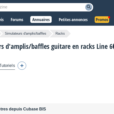
vis
Forums
Annuaires
Petites annonces
Promos
Simulateurs d'amplis/baffles
Racks
rs d'amplis/baffles guitare en racks Line 6
Tutoriels
ètres depuis Cubase BIS