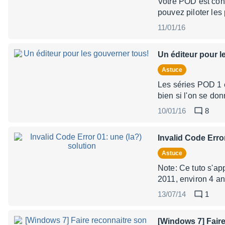
Votre POD est conn
pouvez piloter les
11/01/16
Un éditeur pour l
Astuce
Les séries POD 1 e
bien si l'on se don
10/01/16
8
Invalid Code Error
Astuce
Note: Ce tuto s'ap
2011, environ 4 ans
13/07/14
1
[Windows 7] Fair