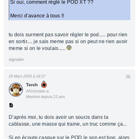
Si oui, comment réglé le POD XT ??
Merci d'avance à tous !!
tu dois surment pas savoir régler le pod..... pour rien
en sortir.... je sais meme pas si on peut ne rien avoir
meme si on le voulais.....
signaler
20 Mars 2005 à 18:57
#6
Terch
AFicionado·a
Membre depuis 22 ans
D'après moi, tu dois avoir un soucis dans ta
cablasse, une masse qui traine, un truc comme ça...
Si en écoute casque sur le POD le son est bon, alors