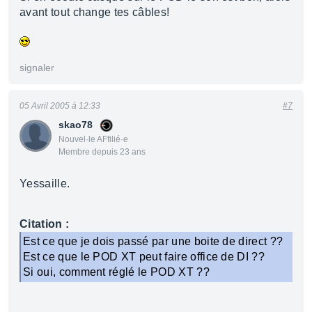
avant tout change tes câbles!
signaler
05 Avril 2005 à 12:33
#7
skao78
Nouvel·le AFfilié·e
Membre depuis 23 ans
Yessaille.
Citation :
Est ce que je dois passé par une boite de direct ??
Est ce que le POD XT peut faire office de DI ??
Si oui, comment réglé le POD XT ??