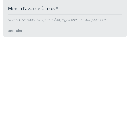
Merci d'avance à tous !!
Vends ESP Viper Std (parfait état, flightcase + facture) >> 900€.
signaler