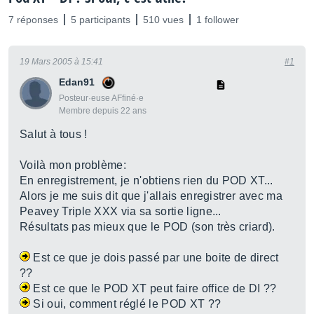
7 réponses
5 participants
510 vues
1 follower
19 Mars 2005 à 15:41
#1
Edan91
Posteur·euse AFfiné·e
Membre depuis 22 ans
Salut à tous !
Voilà mon problème:
En enregistrement, je n'obtiens rien du POD XT...
Alors je me suis dit que j'allais enregistrer avec ma
Peavey Triple XXX via sa sortie ligne...
Résultats pas mieux que le POD (son très criard).
Est ce que je dois passé par une boite de direct
??
Est ce que le POD XT peut faire office de DI ??
Si oui, comment réglé le POD XT ??