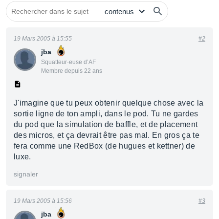
19 Mars 2005 à 15:55
#2
jba
Squatteur·euse d’AF
Membre depuis 22 ans
J'imagine que tu peux obtenir quelque chose avec la
sortie ligne de ton ampli, dans le pod. Tu ne gardes
du pod que la simulation de baffle, et de placement
des micros, et ça devrait être pas mal. En gros ça te
fera comme une RedBox (de hugues et kettner) de
luxe.
signaler
19 Mars 2005 à 15:56
#3
jba