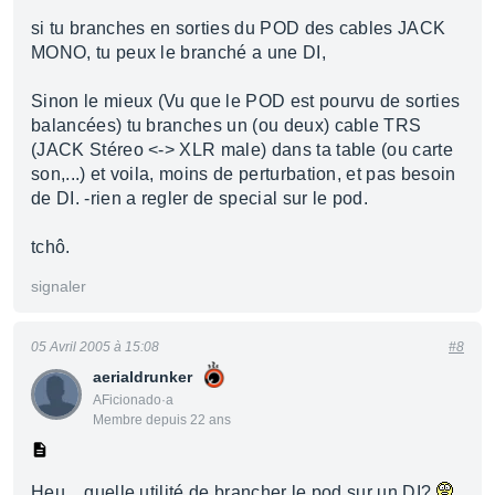
si tu branches en sorties du POD des cables JACK
MONO, tu peux le branché a une DI,
Sinon le mieux (Vu que le POD est pourvu de sorties
balancées) tu branches un (ou deux) cable TRS
(JACK Stéreo <-> XLR male) dans ta table (ou carte
son,...) et voila, moins de perturbation, et pas besoin
de DI. -rien a regler de special sur le pod.
tchô.
signaler
05 Avril 2005 à 15:08
#8
aerialdrunker
AFicionado·a
Membre depuis 22 ans
Heu... quelle utilité de brancher le pod sur un DI?