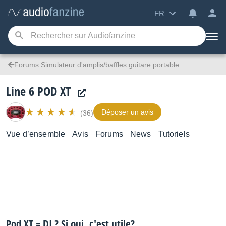
FR
Forums Simulateur d'amplis/baffles guitare portable
Line 6 POD XT
Déposer un avis
(36)
Vue d’ensemble
Avis
Forums
News
Tutoriels
Pod XT = DI ? Si oui, c'est utile?