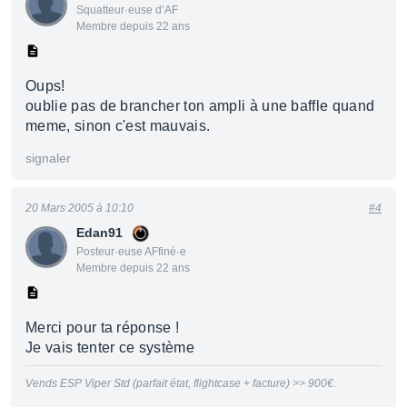
Squatteur·euse d’AF
Membre depuis 22 ans
Oups!
oublie pas de brancher ton ampli à une baffle quand
meme, sinon c'est mauvais.
signaler
20 Mars 2005 à 10:10
#4
Edan91
Posteur·euse AFfiné·e
Membre depuis 22 ans
Merci pour ta réponse !
Je vais tenter ce système
Vends ESP Viper Std (parfait état, flightcase + facture) >> 900€.