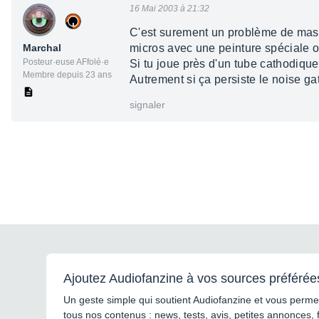
16 Mai 2003 à 21:32
C'est surement un problème de masse.
Marchal
micros avec une peinture spéciale 
Posteur·euse AFfolé·e
Si tu joue près d'un tube cathodique
Membre depuis 23 ans
Autrement si ça persiste le noise ga
signaler
Ajoutez Audiofanzine à vos sources préférée
Un geste simple qui soutient Audiofanzine et vous permet
tous nos contenus : news, tests, avis, petites annonces, 