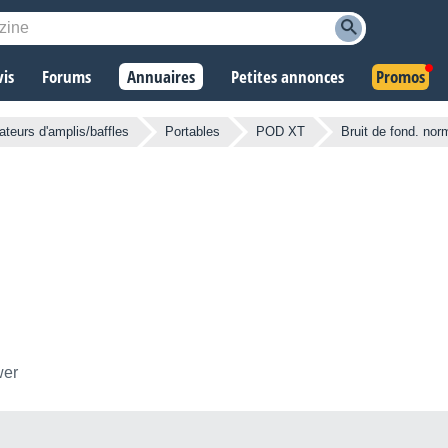
vis
Forums
Annuaires
Petites annonces
Promos
ateurs d'amplis/baffles
Portables
POD XT
Bruit de fond. nor
wer