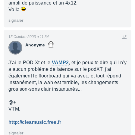
ampli de puissance et un 4x12.
Voila
signaler
15 Octobre 2003 à 11:34
#3
Anonyme
J'ai le POD Xt et le
VAMP2
, et je peux te dire qu'il n'y
a aucun problème de latence sur le podXT. j'ai
également le floorboard qui va avec, et tout répond
instanément, la wah est terrible, les changements
gros son-sons clair instantanés...
@+
VTM.
http://cleamusic.free.fr
signaler