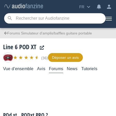
FR
Forums Simulateur d'amplis/baffles guitare portable
Line 6 POD XT
Déposer un avis
(36)
Vue d’ensemble
Avis
Forums
News
Tutoriels
POd xt , PODxt PRO ?