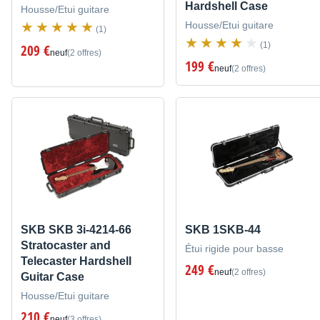
Hardshell Case
Housse/Etui guitare
Housse/Etui guitare
(1)
(1)
209 €
neuf
(2 offres)
199 €
neuf
(2 offres)
SKB SKB 3i-4214-66
SKB 1SKB-44
Stratocaster and
Étui rigide pour basse
Telecaster Hardshell
249 €
neuf
(2 offres)
Guitar Case
Housse/Etui guitare
210 €
neuf
(3 offres)