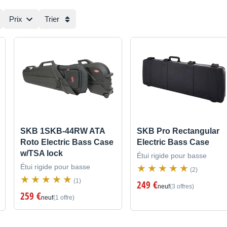
Prix
Trier
SKB 1SKB-44RW ATA
SKB Pro Rectangular
Roto Electric Bass Case
Electric Bass Case
w/TSA lock
Étui rigide pour basse
Étui rigide pour basse
(2)
(1)
249 €
neuf
(3 offres)
259 €
neuf
(1 offre)