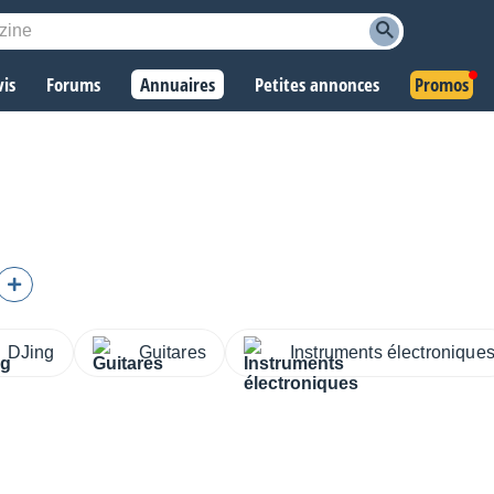
vis
Forums
Annuaires
Petites annonces
Promos
DJing
Guitares
Instruments électronique