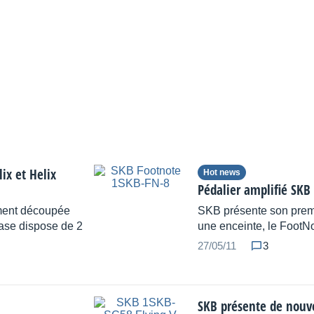
ix et Helix
Hot news
Pédalier amplifié SKB
ement découpée
SKB présente son premi
 case dispose de 2
une enceinte, le Foot
27/05/11
3
SKB présente de nouv