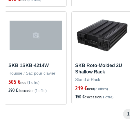
SKB 1SKB-4214W
SKB Roto-Molded 2U
Shallow Rack
Housse / Sac pour clavier
Stand & Rack
505 €
neuf
(1 offre)
219 €
390 €
neuf
(2 offres)
d'occasion
(1 offre)
150 €
d'occasion
(1 offre)
1