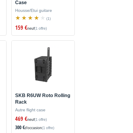
Case
Housse/Etui guitare
(1)
159 €
neuf
(1 offre)
SKB R6UW Roto Rolling
Rack
Autre flight case
469 €
neuf
(1 offre)
300 €
d'occasion
(1 offre)