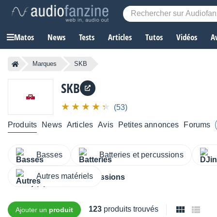
Matos
News
Tests
Articles
Tutos
Vidéos
A
Marques
SKB
SKB
(53)
Produits
News
Articles
Avis
Petites annonces
Forums
Basses
Batteries et percussions
Autres matériels
123
produits trouvés
Ajouter un
produit