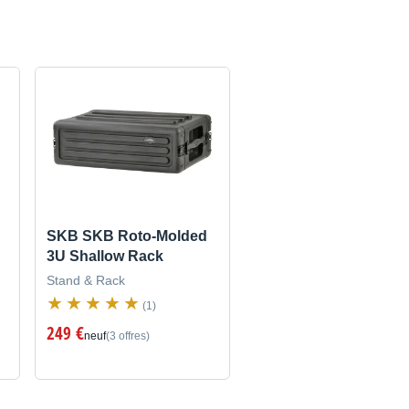
SKB SKB Roto-Molded
3U Shallow Rack
Stand & Rack
(1)
249 €
neuf
(3 offres)