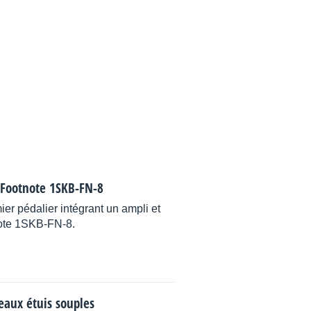
 Footnote 1SKB-FN-8
er pédalier intégrant un ampli et
Note 1SKB-FN-8.
eaux étuis souples