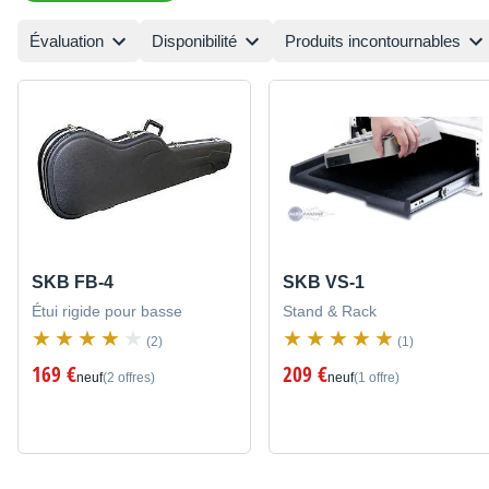
Évaluation
Disponibilité
Produits incontournables
SKB FB-4
SKB VS-1
Étui rigide pour basse
Stand & Rack
(2)
(1)
169 €
209 €
neuf
(2 offres)
neuf
(1 offre)