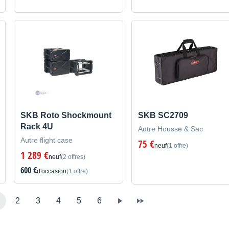
SKB Roto Shockmount
SKB SC2709
Rack 4U
Autre Housse & Sac
Autre flight case
75 €
neuf
(1 offre)
1 289 €
neuf
(2 offres)
600 €
d'occasion
(1 offre)
2
3
4
5
6