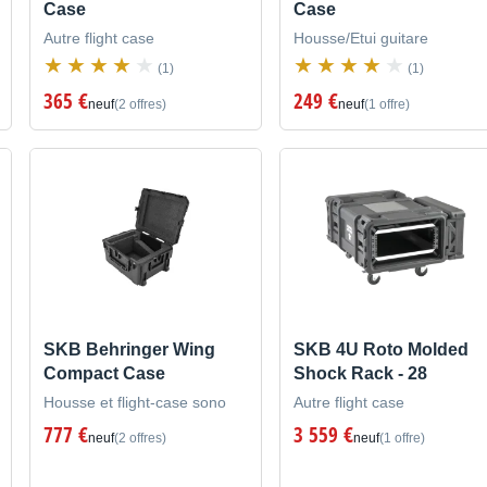
Case
Case
Autre flight case
Housse/Etui guitare
(1)
(1)
365 €
249 €
neuf
(2 offres)
neuf
(1 offre)
SKB Behringer Wing
SKB 4U Roto Molded
Compact Case
Shock Rack - 28
Housse et flight-case sono
Autre flight case
777 €
3 559 €
neuf
(2 offres)
neuf
(1 offre)