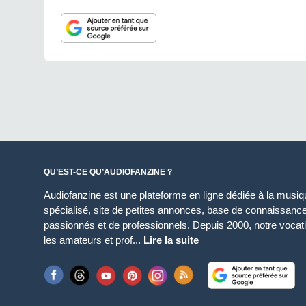
QU’EST-CE QU’AUDIOFANZINE ?
Audiofanzine est une plateforme en ligne dédiée à la musique
spécialisé, site de petites annonces, base de connaissan
passionnés et de professionnels. Depuis 2000, notre vocatio
les amateurs et prof...
Lire la suite