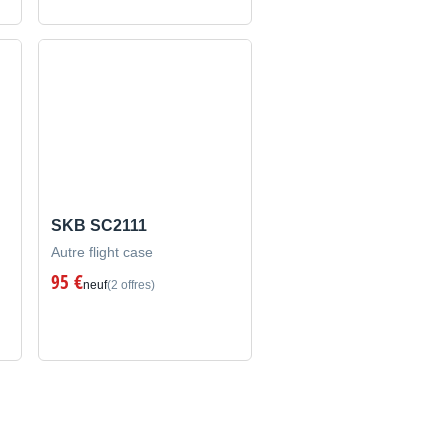
SKB SC2111
Autre flight case
95 €
neuf
(2 offres)