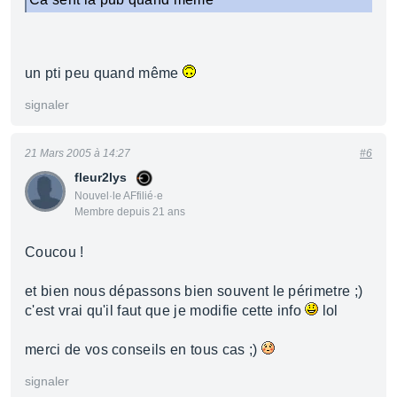
un pti peu quand même
signaler
21 Mars 2005 à 14:27
#6
fleur2lys
Nouvel·le AFfilié·e
Membre depuis 21 ans
Coucou !
et bien nous dépassons bien souvent le périmetre ;)
c'est vrai qu'il faut que je modifie cette info
lol
merci de vos conseils en tous cas ;)
signaler