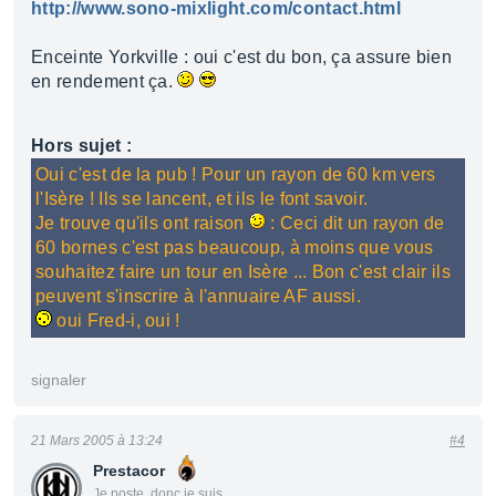
http://www.sono-mixlight.com/contact.html
Enceinte Yorkville : oui c'est du bon, ça assure bien
en rendement ça.
Hors sujet :
Oui c'est de la pub ! Pour un rayon de 60 km vers
l'Isère ! Ils se lancent, et ils le font savoir.
Je trouve qu'ils ont raison
: Ceci dit un rayon de
60 bornes c'est pas beaucoup, à moins que vous
souhaitez faire un tour en Isère ... Bon c'est clair ils
peuvent s'inscrire à l'annuaire AF aussi.
oui Fred-i, oui !
signaler
21 Mars 2005 à 13:24
#4
Prestacor
Je poste, donc je suis