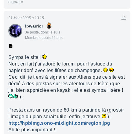
signaler
21 Mars 2005 à 13:15
#3
Ipwarrior
Je poste, donc je suis
Membre depuis 22 ans
Sympa le site !
Non, en fait j'ai adoré le forum, pour l'astuce du
papier doré avec les flûtes de champagne.
Ceci dit, je tiens à signaler aux Afiens que ce site est
dédié à des prestas sur les alentours de Isère (que
j'ai bien appréciée en kayak : elle est sympa l'Isère !
).
Presta dans un rayon de 60 km à partir de là (grossir
l'image du plan serait utile, enfin je trouve
) :
http://hpbimg.sono-mixlight.com/region.jpg
Ah le plus important ! :