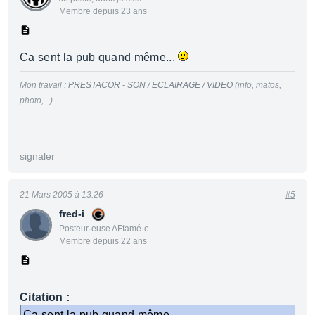
Membre depuis 23 ans
Ca sent la pub quand même...
Mon travail :
PRESTACOR - SON / ECLAIRAGE / VIDEO
(info, matos,
photo,...).
signaler
21 Mars 2005 à 13:26
#5
fred-i
Posteur·euse AFfamé·e
Membre depuis 22 ans
Citation :
Ca sent la pub quand même