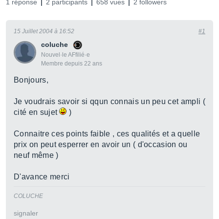
1 réponse
2 participants
658 vues
2 followers
15 Juillet 2004 à 16:52
#1
coluche
Nouvel·le AFfilié·e
Membre depuis 22 ans
Bonjours,
Je voudrais savoir si qqun connais un peu cet ampli (
cité en sujet
)
Connaitre ces points faible , ces qualités et a quelle
prix on peut esperrer en avoir un ( d'occasion ou
neuf même )
D'avance merci
COLUCHE
signaler