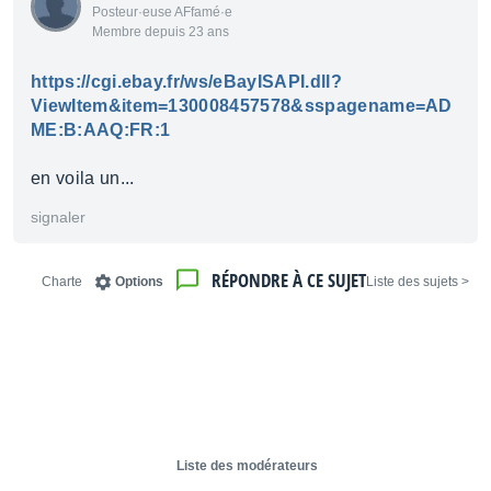
Posteur·euse AFfamé·e
Membre depuis 23 ans
https://cgi.ebay.fr/ws/eBayISAPI.dll?
ViewItem&item=130008457578&sspagename=AD
ME:B:AAQ:FR:1
en voila un...
signaler
RÉPONDRE À CE SUJET
Charte
Options
< Liste des sujets
Liste des modérateurs