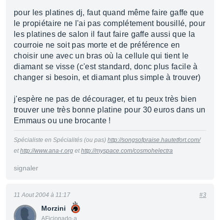
pour les platines dj, faut quand même faire gaffe que
le propiétaire ne l'ai pas complétement bousillé, pour
les platines de salon il faut faire gaffe aussi que la
courroie ne soit pas morte et de préférence en
choisir une avec un bras où la cellule qui tient le
diamant se visse (c'est standard, donc plus facile à
changer si besoin, et diamant plus simple à trouver)
j'espère ne pas de décourager, et tu peux très bien
trouver une très bonne platine pour 30 euros dans un
Emmaus ou une brocante !
Spécialiste en Spécialités (ou pas)
http://songsofpraise.hautetfort.com/
et
http://www.ana-r.org
et
http://myspace.com/cosmohelectra
signaler
11 Aout 2004 à 11:17
#3
Morzini
AFicionado·a