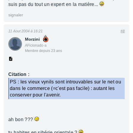
suis pas du tout un expert en la matière...
signaler
11 Aout 2004 à 16:21
#8
Morzini
AFicionado·a
Membre depuis 23 ans
Citation :
PS : les vieux vynils sont introuvables sur le net ou
dans le commerce (=c'est pas facile) : autant les
conserver pour l'avenir.
ah bon ???
tu habites en sibérie orientale ?