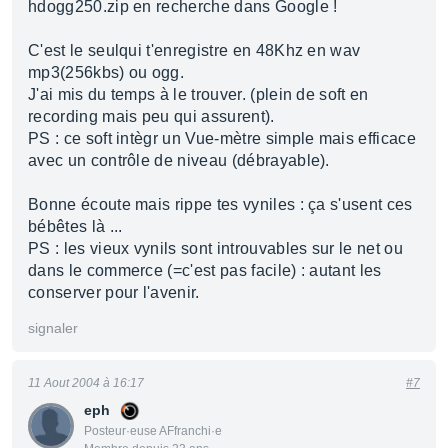
hdogg250.zip en recherche dans Google !
C'est le seulqui t'enregistre en 48Khz en wav
mp3(256kbs) ou ogg.
J'ai mis du temps à le trouver. (plein de soft en
recording mais peu qui assurent).
PS : ce soft intègr un Vue-mètre simple mais efficace
avec un contrôle de niveau (débrayable).
Bonne écoute mais rippe tes vyniles : ça s'usent ces
bébêtes là ...
PS : les vieux vynils sont introuvables sur le net ou
dans le commerce (=c'est pas facile) : autant les
conserver pour l'avenir.
signaler
11 Aout 2004 à 16:17
#7
eph
Posteur·euse AFfranchi·e