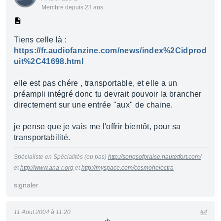
Membre depuis 23 ans
Tiens celle là :
https://fr.audiofanzine.com/news/index%2Cidprod
uit%2C41698.html
elle est pas chére , transportable, et elle a un
préampli intégré donc tu devrait pouvoir la brancher
directement sur une entrée "aux" de chaine.
je pense que je vais me l'offrir bientôt, pour sa
transportabilité.
Spécialiste en Spécialités (ou pas)
http://songsofpraise.hautetfort.com/
et
http://www.ana-r.org
et
http://myspace.com/cosmohelectra
signaler
11 Aout 2004 à 11:20
#4