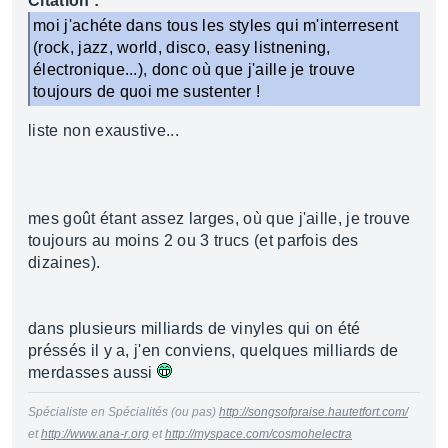
Citation :
moi j'achéte dans tous les styles qui m'interresent
(rock, jazz, world, disco, easy listnening,
électronique...), donc où que j'aille je trouve
toujours de quoi me sustenter !
liste non exaustive...
mes goût étant assez larges, où que j'aille, je trouve
toujours au moins 2 ou 3 trucs (et parfois des
dizaines).
dans plusieurs milliards de vinyles qui on été
préssés il y a, j'en conviens, quelques milliards de
merdasses aussi
Spécialiste en Spécialités (ou pas)
http://songsofpraise.hautetfort.com/
et
http://www.ana-r.org
et
http://myspace.com/cosmohelectra