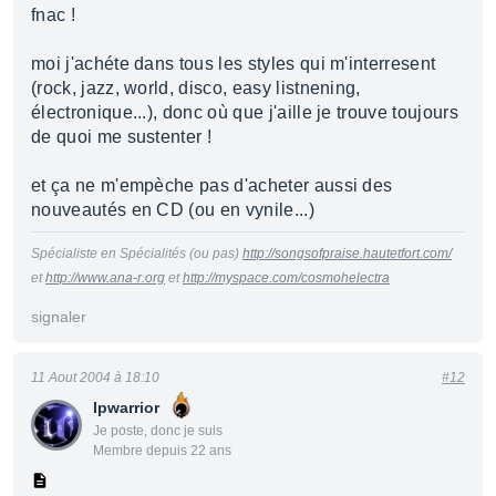
fnac !
moi j'achéte dans tous les styles qui m'interresent
(rock, jazz, world, disco, easy listnening,
électronique...), donc où que j'aille je trouve toujours
de quoi me sustenter !
et ça ne m'empèche pas d'acheter aussi des
nouveautés en CD (ou en vynile...)
Spécialiste en Spécialités (ou pas)
http://songsofpraise.hautetfort.com/
et
http://www.ana-r.org
et
http://myspace.com/cosmohelectra
signaler
11 Aout 2004 à 18:10
#12
Ipwarrior
Je poste, donc je suis
Membre depuis 22 ans