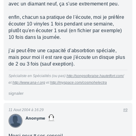
avec un diamant neuf, ça s'use extremement peu.
enfin, chacun sa pratique de l'écoute, moi je préfére
écouter 10 vinyles 1 fois pendant une semaine,
plutôt qu'en écouter 1 seul (en fichier par exemple)
10 fois dans la journée.
j'ai peut être une capacité d'absorbtion spéciale,
mais pour moi il est rare que j'écoute un disque plus
de 2 ou 3 fois (sauf exeption).
Spécialiste en Spécialités (ou pas)
http://songsofpraise.hautetfort.com/
et
http://www.ana-r.org
et
http://myspace.com/cosmohelectra
signaler
11 Aout 2004 à 16:29
#9
Anonyme
Merci pour tt ces conseil.