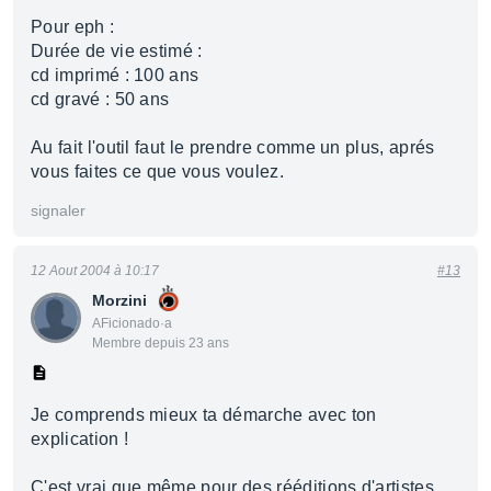
Pour eph :
Durée de vie estimé :
cd imprimé : 100 ans
cd gravé : 50 ans
Au fait l'outil faut le prendre comme un plus, aprés
vous faites ce que vous voulez.
signaler
12 Aout 2004 à 10:17
#13
Morzini
AFicionado·a
Membre depuis 23 ans
Je comprends mieux ta démarche avec ton
explication !
C'est vrai que même pour des rééditions d'artistes