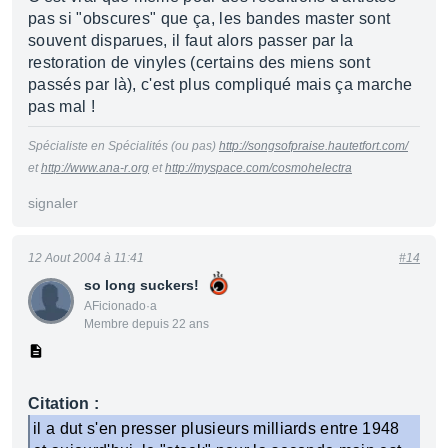
pas si "obscures" que ça, les bandes master sont
souvent disparues, il faut alors passer par la
restoration de vinyles (certains des miens sont
passés par là), c'est plus compliqué mais ça marche
pas mal !
Spécialiste en Spécialités (ou pas)
http://songsofpraise.hautetfort.com/
et
http://www.ana-r.org
et
http://myspace.com/cosmohelectra
signaler
12 Aout 2004 à 11:41
#14
so long suckers!
AFicionado·a
Membre depuis 22 ans
Citation :
il a dut s'en presser plusieurs milliards entre 1948