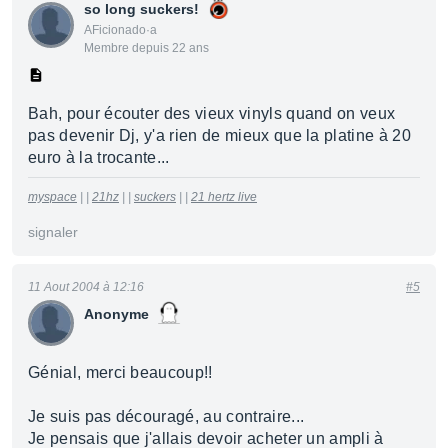
so long suckers!
AFicionado·a
Membre depuis 22 ans
Bah, pour écouter des vieux vinyls quand on veux
pas devenir Dj, y'a rien de mieux que la platine à 20
euro à la trocante...
myspace
| |
21hz
| |
suckers
| |
21 hertz live
signaler
11 Aout 2004 à 12:16
#5
Anonyme
Génial, merci beaucoup!!
Je suis pas découragé, au contraire...
Je pensais que j'allais devoir acheter un ampli à