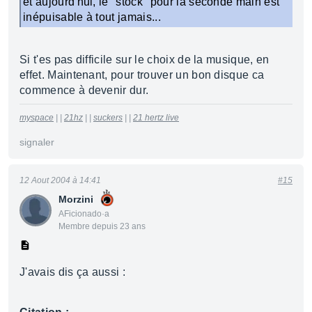
et aujourd'hui, le "stock" pour la seconde main est
inépuisable à tout jamais...
Si t'es pas difficile sur le choix de la musique, en
effet. Maintenant, pour trouver un bon disque ca
commence à devenir dur.
myspace
| |
21hz
| |
suckers
| |
21 hertz live
signaler
12 Aout 2004 à 14:41
#15
Morzini
AFicionado·a
Membre depuis 23 ans
J'avais dis ça aussi :