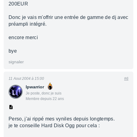
200EUR
Donc je vais m'offrir une entrée de gamme de dj avec
préampli intégré.
encore merci
bye
signaler
11 Aout 2004 à 15:00
#6
Ipwarrior
Je poste, donc je suis
Membre depuis 22 ans
Perso, j'ai rippé mes vyniles depuis longtemps.
je te conseille Hard Disk Ogg pour cela :