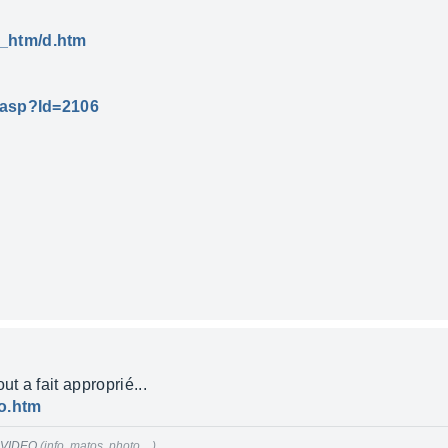
_htm/d.htm
.asp?Id=2106
t a fait approprié...
no.htm
 VIDEO
(info, matos, photo,...).