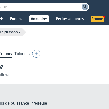
vis
Forums
Annuaires
Petites annonces
Promos
ible puissance?
Forums
Tutoriels
e?
ollower
plis de puissance inférieure