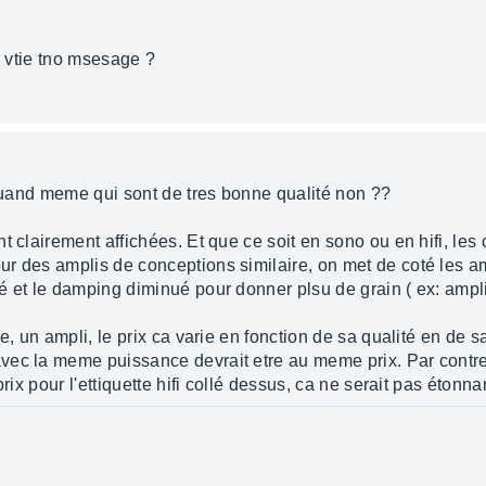
o vtie tno msesage ?
 quand meme qui sont de tres bonne qualité non ??
 clairement affichées. Et que ce soit en sono ou en hifi, les c
r des amplis de conceptions similaire, on met de coté les amp
é et le damping diminué pour donner plsu de grain ( ex: ampl
e, un ampli, le prix ca varie en fonction de sa qualité en de 
vec la meme puissance devrait etre au meme prix. Par contr
rix pour l'ettiquette hifi collé dessus, ca ne serait pas étonnan