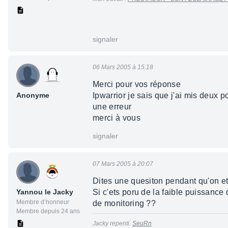
signaler
06 Mars 2005 à 15:18
Merci pour vos réponse
Anonyme
Ipwarrior je sais que j'ai mis deux p
une erreur
merci à vous
signaler
07 Mars 2005 à 20:07
Dites une quesiton pendant qu'on et
Yannou le Jacky
Si c'ets poru de la faible puissance
Membre d’honneur
de monitoring ??
Membre depuis 24 ans
Jacky repenti.
SeuRn