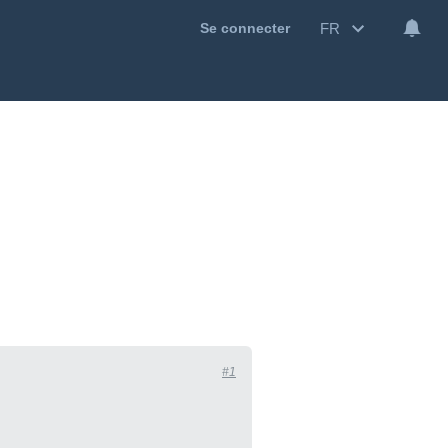
FR
Se connecter
#1