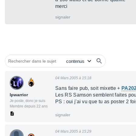
merci
signaler
04 Mars 2005 à 15:18
Sans faire pub, soit mixette +
PA20
Ipwarrior
Les RS Samson semblent faites pour
Je poste, donc je suis
PS : oui j'ai vu que tu as poster 2 
Membre depuis 22 ans
signaler
04 Mars 2005 à 15:29