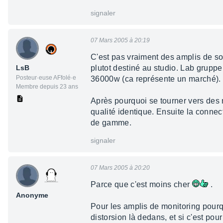
signaler
07 Mars 2005 à 20:19
C'est pas vraiment des amplis de son
LsB
plutot destiné au studio. Lab grupp
Posteur·euse AFfolé·e
36000w (ca représente un marché).
Membre depuis 23 ans
Après pourquoi se tourner vers des 
qualité identique. Ensuite la connec
de gamme.
signaler
07 Mars 2005 à 20:20
Parce que c'est moins cher
.
Anonyme
Pour les amplis de monitoring pourquo
distorsion là dedans, et si c'est pour