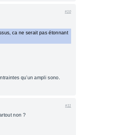
#10
essus, ca ne serait pas étonnant
ontraintes qu'un ampli sono.
#11
artout non ?