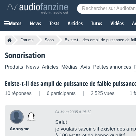
Matos
News
Tests
Articles
Tutos
Vidéos
A
Forums
Sono
Existe-t-il des ampli de puissance de fa
Sonorisation
Produits
News
Articles
Médias
Avis
Petites annonces
Existe-t-il des ampli de puissance de faible puissanc
10 réponses
6 participants
2 525 vues
1 f
04 Mars 2005 à 15:12
Salut
Anonyme
je voulais savoir s'il exister des am
à 100 watts et de bonne qualité