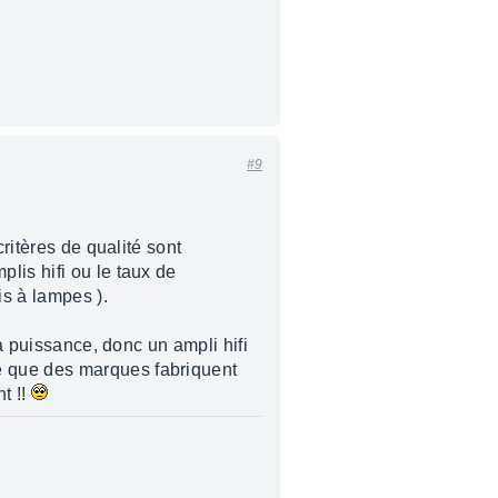
#9
ritères de qualité sont
lis hifi ou le taux de
is à lampes ).
sa puissance, donc un ampli hifi
e que des marques fabriquent
t !!