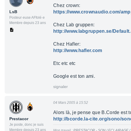
Chez crown:
LsB
https://www.crownaudio.com/amp
Posteur·euse AFfolé·e
Membre depuis 23 ans
Chez Lab gruppen:
http://www.labgruppen.se/Default
Chez Hafler:
http://www.hafler.com
Etc etc etc
Google est ton ami.
signaler
04 Mars 2005 à 15:52
Alors là, je pense que B.Corde est tou
Prestacor
http://bcorde.la-cite.org/sono/so
Je poste, donc je suis
Membre depuis 23 ans
Mon travail :
PRESTACOR - SON / ECLAIRAGE /