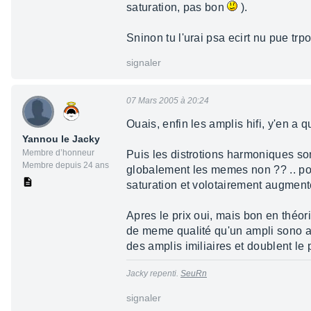
saturation, pas bon
).
Sninon tu l'urai psa ecirt nu pue trp
signaler
07 Mars 2005 à 20:24
Ouais, enfin les amplis hifi, y'en a
Yannou le Jacky
Membre d’honneur
Puis les distrotions harmoniques sont
Membre depuis 24 ans
globalement les memes non ?? .. pou
saturation et volotairement augment
Apres le prix oui, mais bon en théori
de meme qualité qu'un ampli sono a
des amplis imiliaires et doublent le p
Jacky repenti.
SeuRn
signaler