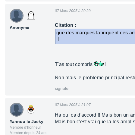
07 Mars 2005 à 20:29
Citation :
Anonyme
que des marques fabriquent des ampli
!!
T'as tout compris
!
Non mais le probleme principal reste
signaler
07 Mars 2005 à 21:07
Ha oui ca d'accord !! Mais bon un am
Yannou le Jacky
Mais bon c'est vrai que la les ampli
Membre d’honneur
Membre depuis 24 ans