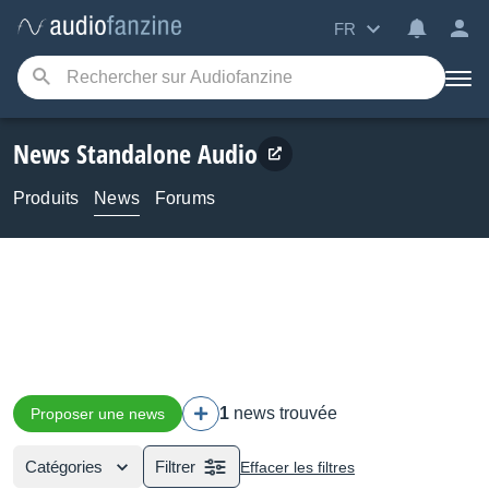
FR
News Standalone Audio
Produits
News
Forums
1
news trouvée
Proposer une news
Catégories
Filtrer
Effacer les filtres