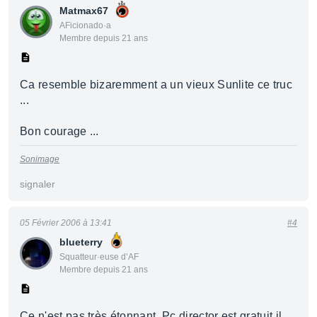
Matmax67
AFicionado·a
Membre depuis 21 ans
Ca resemble bizaremment a un vieux Sunlite ce truc
...
Bon courage ...
Sonimage
signaler
05 Février 2006 à 13:41
#4
blueterry
Squatteur·euse d’AF
Membre depuis 21 ans
Ce n'est pas très étonnant. Pc director est gratuit il