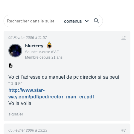
05 Février 2006 à 11:57
#2
blueterry
Squatteur·euse d’AF
Membre depuis 21 ans
Voici l'adresse du manuel de pc director si sa peut
t'aider
http://www.star-
way.com/pdf/pcdirector_man_en.pdf
Voila voila
signaler
05 Février 2006 à 13:23
#3