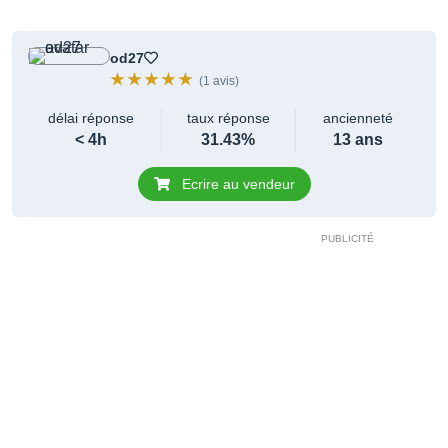
od27
(1 avis)
délai réponse
taux réponse
ancienneté
< 4h
31.43%
13 ans
Ecrire au vendeur