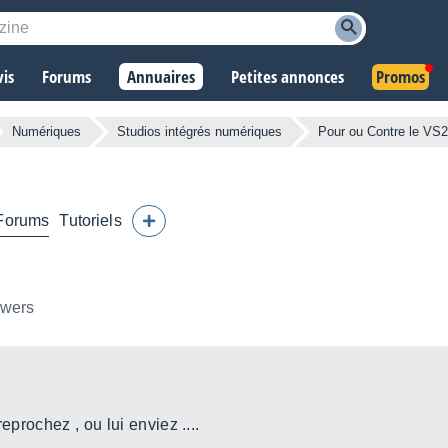
vis
Forums
Annuaires
Petites annonces
Promos
Numériques
Studios intégrés numériques
Pour ou Contre le VS
Forums
Tutoriels
owers
eprochez , ou lui enviez ....