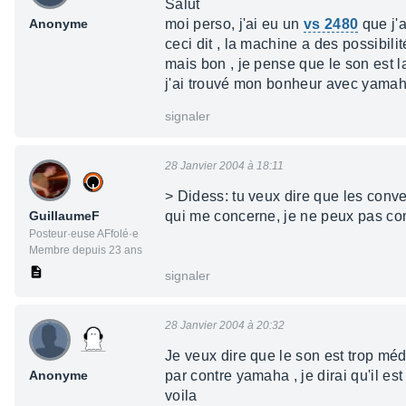
Salut
Anonyme
moi perso, j'ai eu un
vs 2480
que j'a
ceci dit , la machine a des possibilité
mais bon , je pense que le son est l
j'ai trouvé mon bonheur avec yama
signaler
28 Janvier 2004 à 18:11
> Didess: tu veux dire que les conv
GuillaumeF
qui me concerne, je ne peux pas co
Posteur·euse AFfolé·e
Membre depuis 23 ans
signaler
28 Janvier 2004 à 20:32
Je veux dire que le son est trop mé
Anonyme
par contre yamaha , je dirai qu'il est
voila