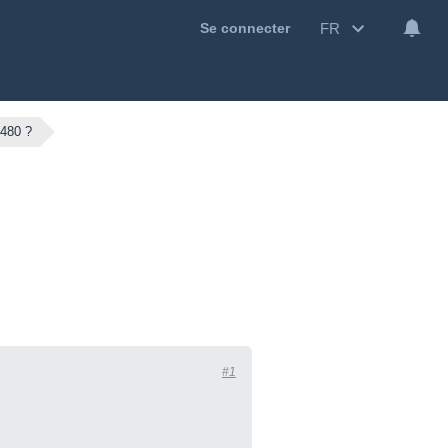
FR
Se connecter
2480 ?
#1