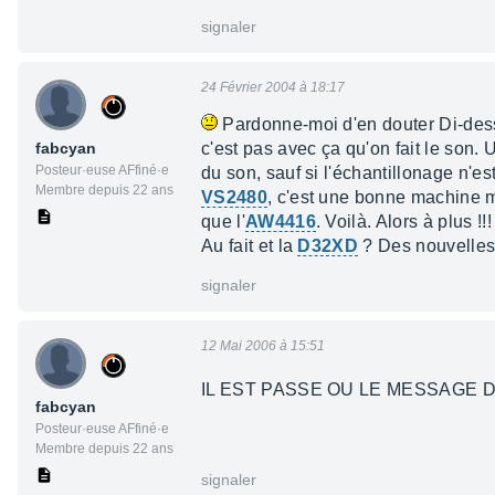
signaler
24 Février 2004 à 18:17
Pardonne-moi d'en douter Di-dess,
fabcyan
c'est pas avec ça qu'on fait le son.
Posteur·euse AFfiné·e
du son, sauf si l'échantillonage n'es
Membre depuis 22 ans
VS2480
, c'est une bonne machine ma
que l'
AW4416
. Voilà. Alors à plus !!!
Au fait et la
D32XD
? Des nouvelles
signaler
12 Mai 2006 à 15:51
IL EST PASSE OU LE MESSAGE DE
fabcyan
Posteur·euse AFfiné·e
Membre depuis 22 ans
signaler