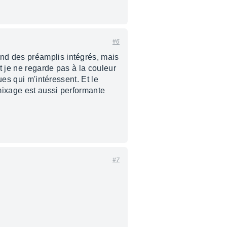
#6
nd des préamplis intégrés, mais
t je ne regarde pas à la couleur
ues qui m'intéressent. Et le
 mixage est aussi performante
#7