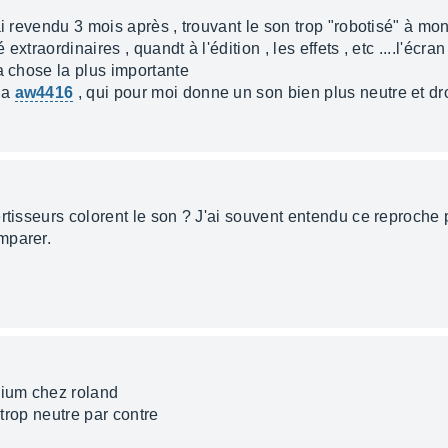
i revendu 3 mois après , trouvant le son trop "robotisé" à mo
 extraordinaires , quandt à l'édition , les effets , etc ....l'écr
a chose la plus importante
ha
aw4416
, qui pour moi donne un son bien plus neutre et dro
ertisseurs colorent le son ? J'ai souvent entendu ce reproch
mparer.
dium chez roland
 trop neutre par contre