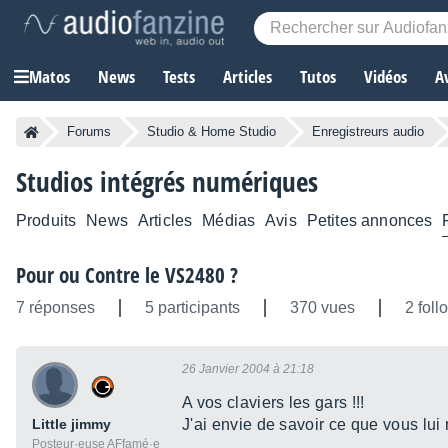
Matos
News
Tests
Articles
Tutos
Vidéos
A
Forums
Studio & Home Studio
Enregistreurs audio
Studios intégrés numériques
Produits
News
Articles
Médias
Avis
Petites annonces
Pour ou Contre le VS2480 ?
7 réponses
5 participants
370 vues
2 foll
26 Janvier 2004 à 21:18
A vos claviers les gars !!!
Little jimmy
J'ai envie de savoir ce que vous lui r
Posteur·euse AFfamé·e