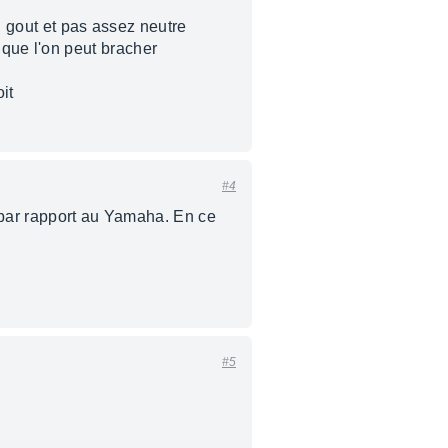
n gout et pas assez neutre
an que l'on peut bracher
it
#4
e par rapport au Yamaha. En ce
#5