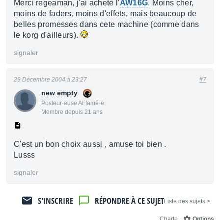
Merci regeaman, j'ai acheté l'
AW16G
. Moins cher,
moins de faders, moins d'effets, mais beaucoup de
belles promesses dans cete machine (comme dans
le korg d'ailleurs).
signaler
29 Décembre 2004 à 23:27
#7
new empty
Posteur·euse AFfamé·e
Membre depuis 21 ans
C'est un bon choix aussi , amuse toi bien .
Lusss
signaler
S'INSCRIRE
RÉPONDRE À CE SUJET
< Liste des sujets
Charte
Options