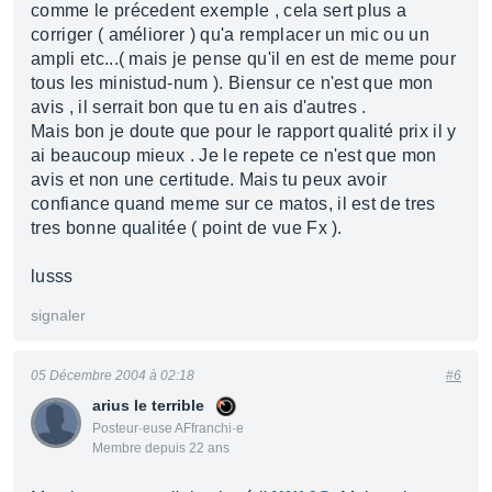
comme le précedent exemple , cela sert plus a
corriger ( améliorer ) qu'a remplacer un mic ou un
ampli etc...( mais je pense qu'il en est de meme pour
tous les ministud-num ). Biensur ce n'est que mon
avis , il serrait bon que tu en ais d'autres .
Mais bon je doute que pour le rapport qualité prix il y
ai beaucoup mieux . Je le repete ce n'est que mon
avis et non une certitude. Mais tu peux avoir
confiance quand meme sur ce matos, il est de tres
tres bonne qualitée ( point de vue Fx ).
lusss
signaler
05 Décembre 2004 à 02:18
#6
arius le terrible
Posteur·euse AFfranchi·e
Membre depuis 22 ans