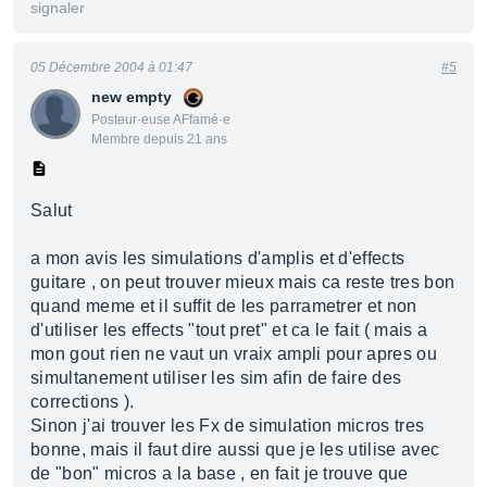
signaler
05 Décembre 2004 à 01:47
#5
new empty
Posteur·euse AFfamé·e
Membre depuis 21 ans
Salut
a mon avis les simulations d'amplis et d'effects
guitare , on peut trouver mieux mais ca reste tres bon
quand meme et il suffit de les parrametrer et non
d'utiliser les effects "tout pret" et ca le fait ( mais a
mon gout rien ne vaut un vraix ampli pour apres ou
simultanement utiliser les sim afin de faire des
corrections ).
Sinon j'ai trouver les Fx de simulation micros tres
bonne, mais il faut dire aussi que je les utilise avec
de "bon" micros a la base , en fait je trouve que