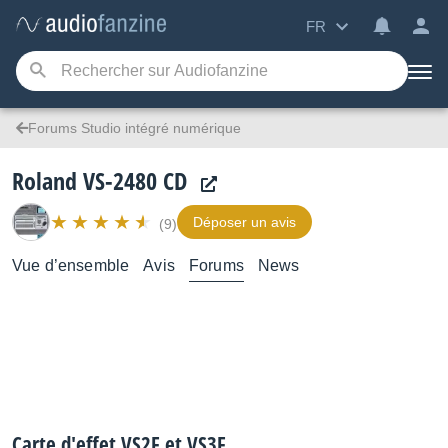
FR
Forums Studio intégré numérique
Roland VS-2480 CD
Déposer un avis
(9)
Vue d’ensemble
Avis
Forums
News
Carte d'effet VS2F et VS3F