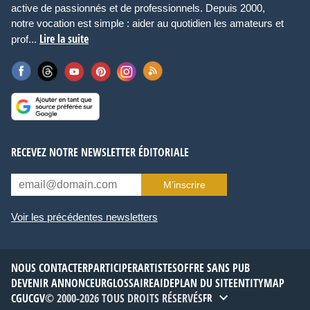
active de passionnés et de professionnels. Depuis 2000,
notre vocation est simple : aider au quotidien les amateurs et
Lire la suite
prof...
RECEVEZ NOTRE NEWSLETTER ÉDITORIALE
M’inscrire
Voir les précédentes newsletters
NOUS CONTACTER
PARTICIPER
ARTISTES
OFFRE SANS PUB
DEVENIR ANNONCEUR
GLOSSAIRE
AIDE
PLAN DU SITE
ENTITYMAP
CGU
CGV
© 2000-2026 TOUS DROITS RÉSERVÉS
FR