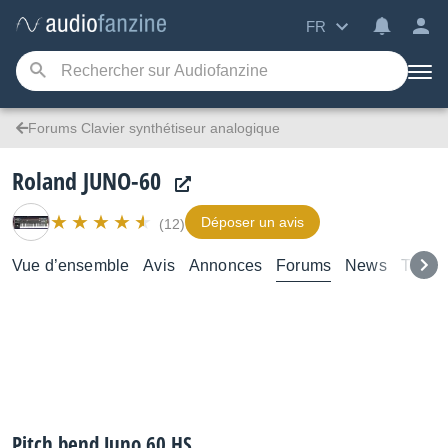
FR
Forums Clavier synthétiseur analogique
Roland JUNO-60
Déposer un avis
(12)
Vue d’ensemble
Avis
Annonces
Forums
News
Test
Pitch bend Juno 60 HS