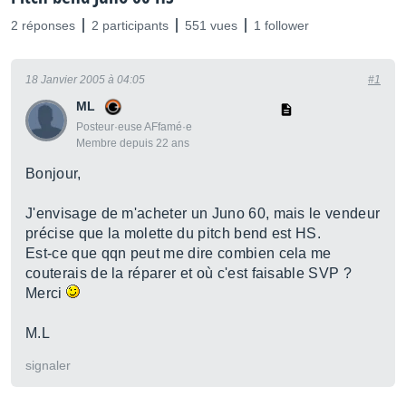
2 réponses
2 participants
551 vues
1 follower
18 Janvier 2005 à 04:05
#1
ML
Posteur·euse AFfamé·e
Membre depuis 22 ans
Bonjour,
J'envisage de m'acheter un Juno 60, mais le vendeur
précise que la molette du pitch bend est HS.
Est-ce que qqn peut me dire combien cela me
couterais de la réparer et où c'est faisable SVP ?
Merci
M.L
signaler