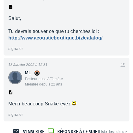
Salut,
Tu devrais trouver ce que tu cherches ici :
http://www.acousticboutique.biz/catalog/
signaler
18 Janvier 2005 à 15:31
#3
ML
Posteur·euse AFfamé·e
Membre depuis 22 ans
Merci beaucoup Snake eyez
signaler
S'INSCRIRE
RÉPONDRE À CE SUJET
< Liste des sujets