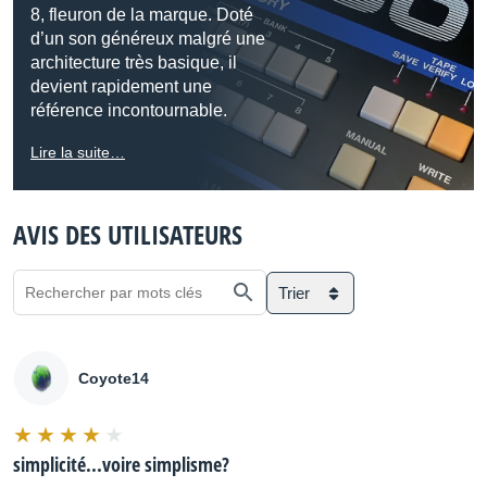
8, fleuron de la marque. Doté
d’un son généreux malgré une
architecture très basique, il
devient rapidement une
référence incontournable.
Lire la suite…
AVIS DES UTILISATEURS
Trier
Coyote14
simplicité...voire simplisme?