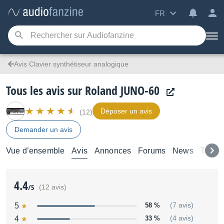
FR
Avis Clavier synthétiseur analogique
Tous les avis sur Roland JUNO-60
Déposer un avis
(12)
Demander un avis
Vue d’ensemble
Avis
Annonces
Forums
News
Test
4.4
/5
(12 avis)
5
58 %
(7 avis)
4
33 %
(4 avis)