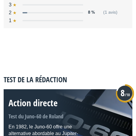
3
2
8 %
(1 avis)
1
TEST DE LA RÉDACTION
8
/10
Action directe
Test du Juno-60 de Roland
En 1982, le Juno-60 offre une
alternative abordable au Jupiter-