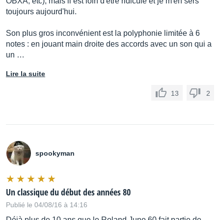
OBXA, etc), mais il est loin d'être ridicule et je m'en sers
toujours aujourd'hui.
Son plus gros inconvénient est la polyphonie limitée à 6
notes : en jouant main droite des accords avec un son qui a
un …
Lire la suite
13
2
spookyman
Un classique du début des années 80
Publié le 04/08/16 à 14:16
Déjà plus de 10 ans que le Roland Juno 60 fait partie de