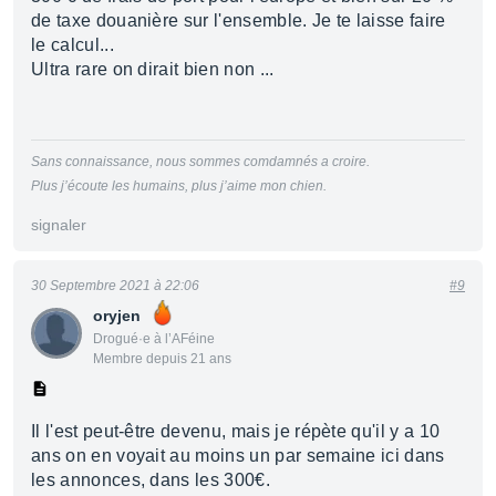
de taxe douanière sur l'ensemble. Je te laisse faire
le calcul...
Ultra rare on dirait bien non ...
Sans connaissance, nous sommes comdamnés a croire.
Plus j’écoute les humains, plus j’aime mon chien.
signaler
30 Septembre 2021 à 22:06
#9
oryjen
Drogué·e à l’AFéine
Membre depuis 21 ans
Il l'est peut-être devenu, mais je répète qu'il y a 10
ans on en voyait au moins un par semaine ici dans
les annonces, dans les 300€.