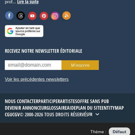
Lire la suite
prof...
RECEVEZ NOTRE NEWSLETTER ÉDITORIALE
M’inscrire
Voir les précédentes newsletters
NOUS CONTACTER
PARTICIPER
ARTISTES
OFFRE SANS PUB
DEVENIR ANNONCEUR
GLOSSAIRE
AIDE
PLAN DU SITE
ENTITYMAP
CGU
CGV
© 2000-2026 TOUS DROITS RÉSERVÉS
FR
Thème :
Défaut