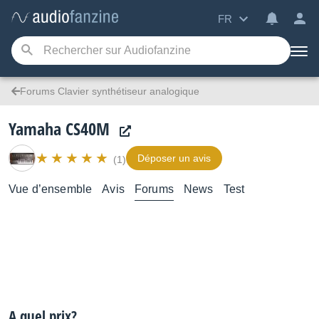
FR
Forums Clavier synthétiseur analogique
Yamaha CS40M
Déposer un avis
(1)
Vue d’ensemble
Avis
Forums
News
Test
A quel prix?