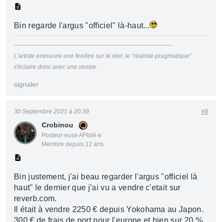
Bin regarde l'argus "officiel" là-haut...
--------------------------------------------------------------------------------
L'artiste entrouvre une fenêtre sur le réel; le "réaliste pragmatique"
s'éclaire donc avec une vessie.
signaler
30 Septembre 2021 à 20:39
#8
Crobinou
Posteur·euse AFfolé·e
Membre depuis 12 ans
Bin justement, j'ai beau regarder l'argus "officiel là
haut" le dernier que j'ai vu a vendre c'etait sur
reverb.com.
Il était à vendre 2250 € depuis Yokohama au Japon.
300 € de frais de port pour l'europe et bien sur 20 %