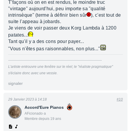
T'façons où on en est rendus, le moindre truc
"vintage" aujourd'hui, peu importe sa "qualité
intrinsèque" (terme à définir bien sûr
), c'est tout de
suite l'appeau à jobards.
Je viens de voir passer deux Korg Lambda à 1200
patates...
Tant qu'il y a des cons pour payer...
"Vous n'êtes pas raisonnables, non plus..."
--------------------------------------------------------------------------------
L'artiste entrouvre une fenêtre sur le réel; le "réaliste pragmatique"
s'éclaire donc avec une vessie.
signaler
29 Janvier 2023 à 14:18
#10
Accord'Eure Pianos
AFicionado·a
Membre depuis 19 ans