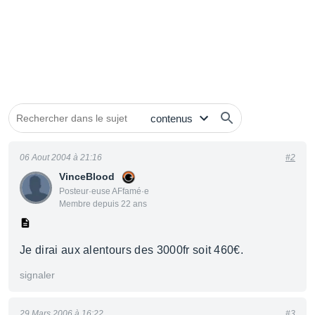
06 Aout 2004 à 21:16
#2
VinceBlood
Posteur·euse AFfamé·e
Membre depuis 22 ans
Je dirai aux alentours des 3000fr soit 460€.
signaler
29 Mars 2006 à 16:22
#3