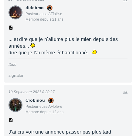
didebmo
Posteur·euse AFfolé·e
Membre depuis 21 ans
... et dire que je n'allume plus le mien depuis des
années...
dire que je l'ai même échantillonné...
Dide
signaler
19 Septembre 2021 à 20:27
#4
Crobinou
Posteur·euse AFfolé·e
Membre depuis 12 ans
J'ai cru voir une annonce passer pas plus tard