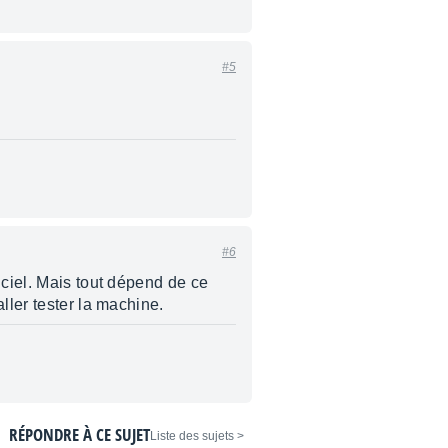
#5
#6
nciel. Mais tout dépend de ce
ller tester la machine.
RÉPONDRE À CE SUJET
< Liste des sujets