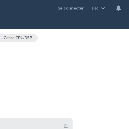
FR
Se connecter
 : Conso CPU/DSP
#1