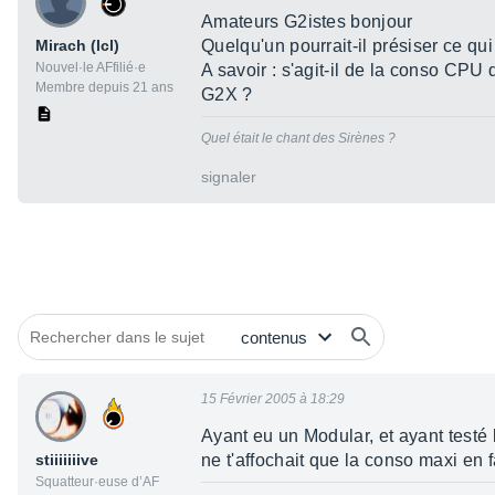
Amateurs G2istes bonjour
Mirach (lcl)
Quelqu'un pourrait-il présiser ce q
Nouvel·le AFfilié·e
A savoir : s'agit-il de la conso CPU
Membre depuis 21 ans
G2X ?
Quel était le chant des Sirènes ?
signaler
15 Février 2005 à 18:29
Ayant eu un Modular, et ayant testé
stiiiiiiive
ne t'affochait que la conso maxi en fa
Squatteur·euse d’AF