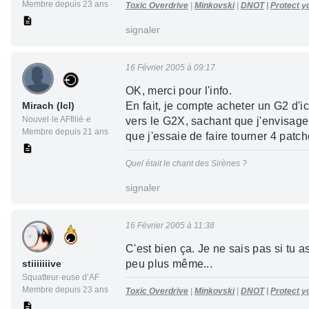
Membre depuis 23 ans
Toxic Overdrive
|
Minkovski
|
DNOT
|
Protect yo
signaler
16 Février 2005 à 09:17
OK, merci pour l'info.
Mirach (lcl)
En fait, je compte acheter un G2 d'ic
Nouvel·le AFfilié·e
vers le G2X, sachant que j'envisage 
Membre depuis 21 ans
que j'essaie de faire tourner 4 pat
Quel était le chant des Sirènes ?
signaler
16 Février 2005 à 11:38
C'est bien ça. Je ne sais pas si tu 
stiiiiiiive
peu plus même...
Squatteur·euse d’AF
Membre depuis 23 ans
Toxic Overdrive
|
Minkovski
|
DNOT
|
Protect yo