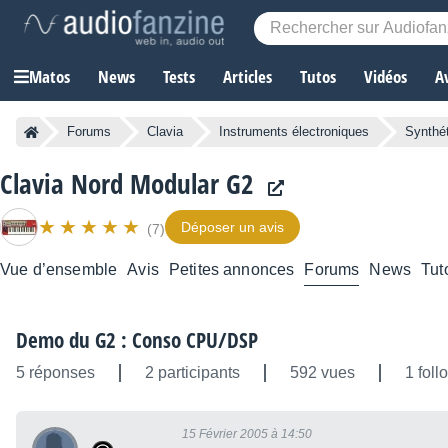
Matos
News
Tests
Articles
Tutos
Vidéos
A
Forums
Clavia
Instruments électroniques
Synthé
Clavia Nord Modular G2
Déposer un avis
(7)
Vue d’ensemble
Avis
Petites annonces
Forums
News
Tut
Demo du G2 : Conso CPU/DSP
5 réponses
2 participants
592 vues
1 foll
15 Février 2005 à 14:50