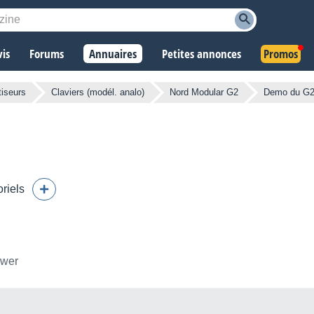
vis
Forums
Annuaires
Petites annonces
Promos
tiseurs
Claviers (modél. analo)
Nord Modular G2
Demo du G2
oriels
ower