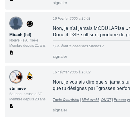
signaler
16 Février 2005 à 15:01
Non, je n'ai jamais MODULARisé...
Mirach (lcl)
Donc 4 DSP suffisent produire de g
Nouvel·le AFfilié·e
Membre depuis 21 ans
Quel était le chant des Sirènes ?
signaler
16 Février 2005 à 16:02
Non, je voulais dire que si jamais t
stiiiiiiive
que tu désignes par "grosses perform
Squatteur·euse d’AF
Membre depuis 23 ans
Toxic Overdrive
|
Minkovski
|
DNOT
|
Protect yo
signaler