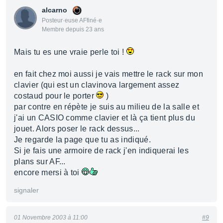
alcarno
Posteur·euse AFfiné·e
Membre depuis 23 ans
Mais tu es une vraie perle toi !
en fait chez moi aussi je vais mettre le rack sur mon
clavier (qui est un clavinova largement assez
costaud pour le porter
)
par contre en répète je suis au milieu de la salle et
j'ai un CASIO comme clavier et là ça tient plus du
jouet. Alors poser le rack dessus...
Je regarde la page que tu as indiqué.
Si je fais une armoire de rack j'en indiquerai les
plans sur AF...
encore mersi à toi
signaler
01 Novembre 2003 à 11:00
#9