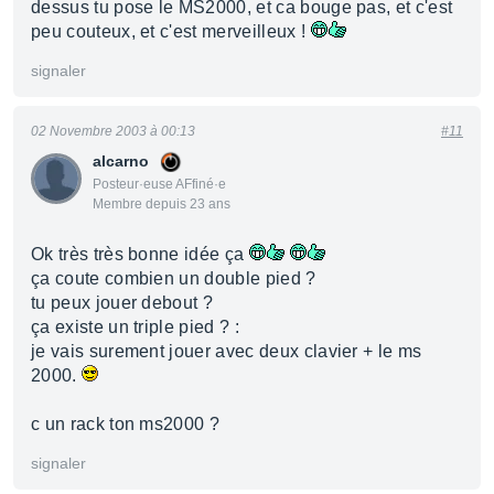
dessus tu pose le MS2000, et ca bouge pas, et c'est
peu couteux, et c'est merveilleux !
signaler
02 Novembre 2003 à 00:13
#11
alcarno
Posteur·euse AFfiné·e
Membre depuis 23 ans
Ok très très bonne idée ça
ça coute combien un double pied ?
tu peux jouer debout ?
ça existe un triple pied ? :
je vais surement jouer avec deux clavier + le ms
2000.
c un rack ton ms2000 ?
signaler