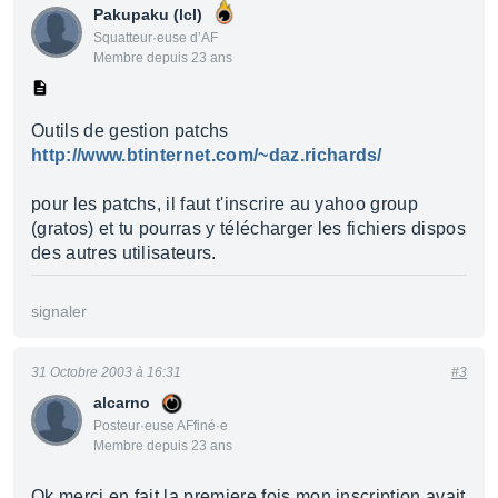
Pakupaku (lcl)
Squatteur·euse d’AF
Membre depuis 23 ans
Outils de gestion patchs
http://www.btinternet.com/~daz.richards/
pour les patchs, il faut t'inscrire au yahoo group
(gratos) et tu pourras y télécharger les fichiers dispos
des autres utilisateurs.
signaler
31 Octobre 2003 à 16:31
#3
alcarno
Posteur·euse AFfiné·e
Membre depuis 23 ans
Ok merci en fait la premiere fois mon inscription avait