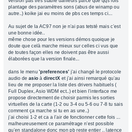
version pas très stable dailleurs parce que qqs fois
plantage des paramètres sons (abus de winamp ou
autre..) koike jai eu moins de pbs ces temps ci...
Au sujet de la AC97 non je n'ai pas tetsté mais c'est
une bonne idée..
même chose pour les versions démos quoique je
doute que celà marche mieux sur celles ci vus que
de toutes façon elles ne doivent pas être aussi
élaborées que la version finale...
dans le menu
'preferences'
j'ai changé le protocole
audio de
asio
à
directX
et j'ai ainsi remarqué qu'au
lieu de me proposer la liste des drivers habituels (
Full Duplex, Asio WDM ect..) et bien l'interface me
propose directement de choisir parmis les sorties
virtuelles de la carte (1-2 ou 3-4 ou 5-6 ou 7-8 tu sais
comment ça marche si tu en as une..)
j'ai choisi 1-2 et ca a l'air de fonctionner cette fois ...
malheureusement ce paramétrage n'est possible
qu'en standalone donc mon pb reste entier .. latence