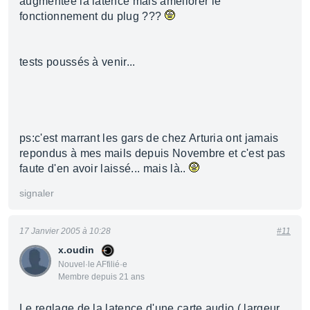
augmentée la latence mais améliorer le
fonctionnement du plug ???
tests poussés à venir...
ps:c'est marrant les gars de chez Arturia ont jamais
repondus à mes mails depuis Novembre et c'est pas
faute d'en avoir laissé... mais là..
signaler
17 Janvier 2005 à 10:28
#11
x.oudin
Nouvel·le AFfilié·e
Membre depuis 21 ans
Le reglage de la latence d'une carte audio ( largeur