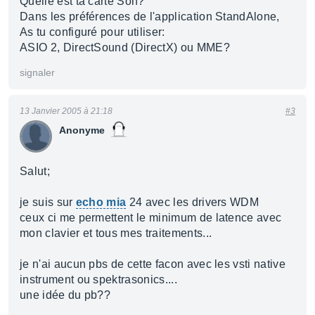
Quelle est ta carte Son?
Dans les préférences de l'application StandAlone,
As tu configuré pour utiliser:
ASIO 2, DirectSound (DirectX) ou MME?
signaler
13 Janvier 2005 à 21:18
#3
Anonyme
Salut;
je suis sur
echo mia
24 avec les drivers WDM
ceux ci me permettent le minimum de latence avec
mon clavier et tous mes traitements...
je n'ai aucun pbs de cette facon avec les vsti native
instrument ou spektrasonics....
une idée du pb??