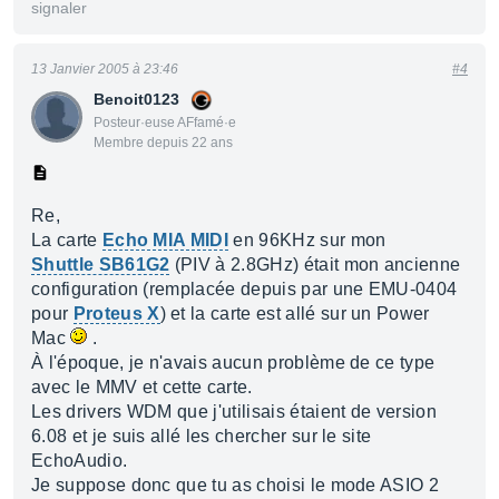
signaler
13 Janvier 2005 à 23:46
#4
Benoit0123
Posteur·euse AFfamé·e
Membre depuis 22 ans
Re,
La carte
Echo MIA MIDI
en 96KHz sur mon
Shuttle SB61G2
(PIV à 2.8GHz) était mon ancienne
configuration (remplacée depuis par une EMU-0404
pour
Proteus X
) et la carte est allé sur un Power
Mac
.
À l'époque, je n'avais aucun problème de ce type
avec le MMV et cette carte.
Les drivers WDM que j'utilisais étaient de version
6.08 et je suis allé les chercher sur le site
EchoAudio.
Je suppose donc que tu as choisi le mode ASIO 2