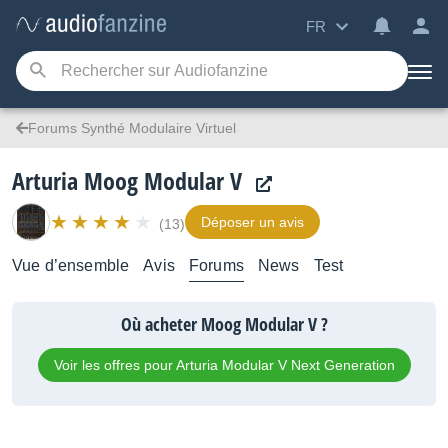
FR
Forums Synthé Modulaire Virtuel
Arturia Moog Modular V
Déposer un avis
(13)
Vue d’ensemble
Avis
Forums
News
Test
Où acheter Moog Modular V ?
Voir les offres pour Arturia Modular V Next Generation