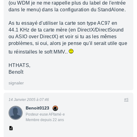
(ou WDM je ne me rappelle plus du label de l'entrée
dans le menu) dans la configuration du StandAlone.
As tu essayé d'utiliser la carte son type AC97 en
44.1 KHz de ta carte mère (en DirectX/DirectSound
ou ASIO over DirectX) et voir si tu as les mêmes
problèmes, si oui, alors je pense qu'il serait utile que
tu réinstalles le soft MMV..
HTHATS,
Benoît
signaler
14 Janvier 2005 à 07:46
#5
Benoit0123
Posteur·euse AFfamé·e
Membre depuis 22 ans